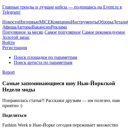
Главные тренды и лучшие кейсы — подпишись на Event.ru в
Telegram!
Новости
Интервью
MICE
Компании
Инструменты
Обзоры
Детали
Афиша
Авторы
Вакансии
Реклама
Популярное за месяц
Самое популярное
Самое рекомендуемое
Золотой запас
Войти
Регистрация
Поиск площадки по параметрам
Поиск артиста по параметрам
Report
Самые запоминающиеся шоу Нью-Йоркской
Недели моды
Понравилась статья?! Расскажи друзьям — им полезно, нам
приятно :)
Поделиться
Fashion Week в Нью-Йорке сегодня переживает множество