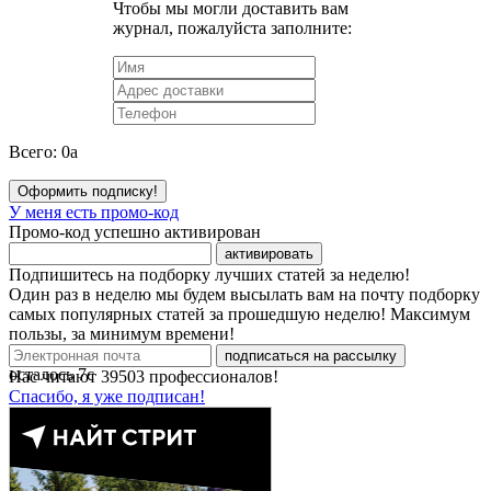
Чтобы мы могли доставить вам
журнал, пожалуйста заполните:
Всего:
0
a
Оформить подписку!
У меня есть промо-код
Промо-код успешно активирован
активировать
Подпишитесь на подборку лучших статей за неделю!
Один раз в неделю мы будем высылать вам на почту подборку
самых популярных статей за прошедшую неделю! Максимум
пользы, за минимум времени!
подписаться на рассылку
осталось
7
с
Нас читают
39503
профессионалов!
Спасибо, я уже подписан!