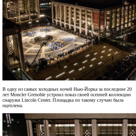
В одну из самых холодных ночей Нью-Йорка за последние 20
лет Moncler Grenoble устроил показ своей осенней коллекции
снаружи Lincoln Center. Площадка по такому случаю была
оцеплена.