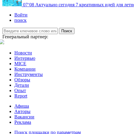
07
‘08
Актуально сегодня
7 креативных идей для летн
Войти
поиск
Поиск
Генеральный партнер:
Новости
Интервью
MICE
Компании
Инструменты
Обзоры
Детали
Опыт
Report
Афиша
Авторы
Вакансии
Реклама
Поиск площадки по параметрам