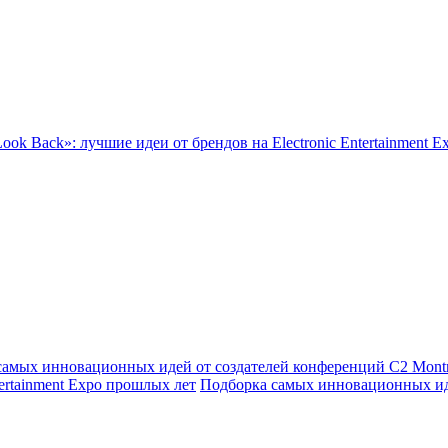
ook Back»: лучшие идеи от брендов на Electronic Entertainment 
самых инновационных идей от создателей конференций C2 Montr
tertainment Expo прошлых лет
Подборка самых инновационных иде