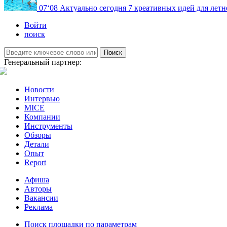
07
‘08
Актуально сегодня
7 креативных идей для летн
Войти
поиск
Поиск
Генеральный партнер:
Новости
Интервью
MICE
Компании
Инструменты
Обзоры
Детали
Опыт
Report
Афиша
Авторы
Вакансии
Реклама
Поиск площадки по параметрам