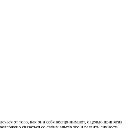
лечься от того, как они себя воспринимают, с целью принятия
дложено связаться со своим альтер эго и развить личность