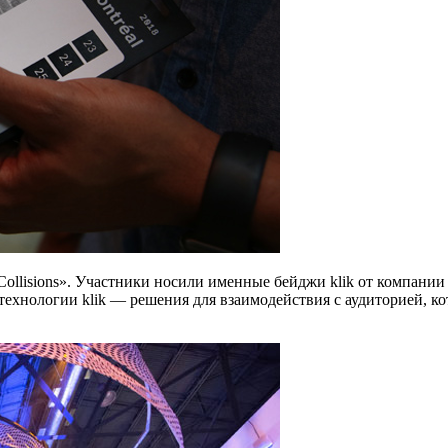
 Collisions». Участники носили именные бейджи klik от компан
ехнологии klik — решения для взаимодействия с аудиторией, ко