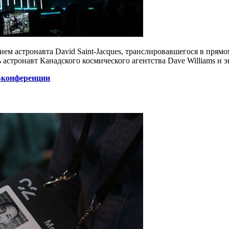
стием астронавта David Saint-Jacques, транслировавшегося в пря
сь астронавт Канадского космического агентства Dave Williams и
с-конференции