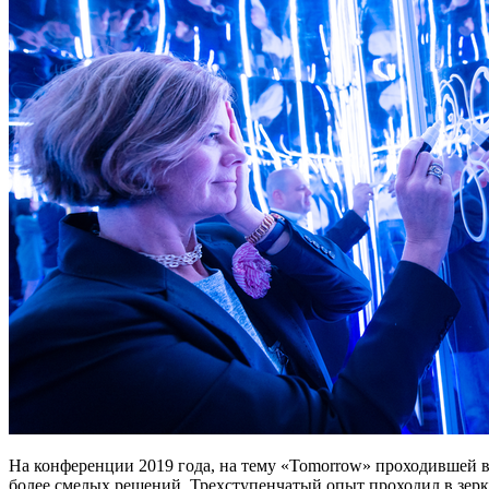
На конференции 2019 года, на тему «Tomorrow» проходившей в G
более смелых решений. Трехступенчатый опыт проходил в зерка