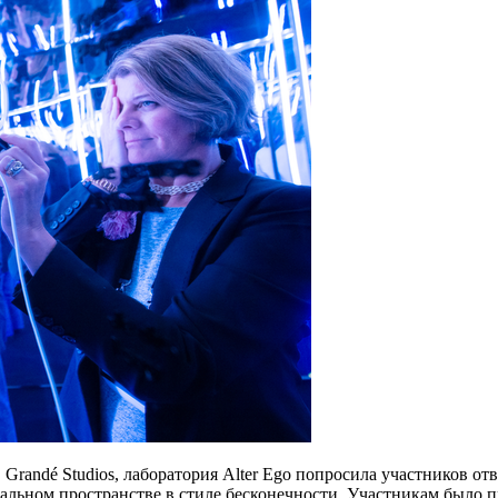
randé Studios, лаборатория Alter Ego попросила участников отв
льном пространстве в стиле бесконечности. Участникам было пре