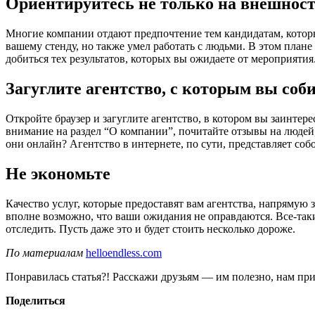
Ориентируйтесь не только на внешнос
Многие компании отдают предпочтение тем кандидатам, которые
вашему стенду, но также умел работать с людьми. В этом план
добиться тех результатов, которых вы ожидаете от мероприятия
Загуглите агентство, с которым вы соб
Откройте браузер и загуглите агентство, в котором вы заинтере
внимание на раздел “О компании”, почитайте отзывы на людей
они онлайн? Агентство в интернете, по сути, представляет собо
Не экономьте
Качество услуг, которые предоставят вам агентства, напрямую з
вполне возможно, что ваши ожидания не оправдаются. Все-та
отследить. Пусть даже это и будет стоить несколько дороже.
По материалам
helloendless.com
Понравилась статья?! Расскажи друзьям — им полезно, нам при
Поделиться