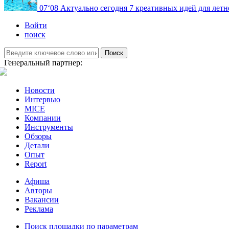
07
‘08
Актуально сегодня
7 креативных идей для летн
Войти
поиск
Поиск
Генеральный партнер:
Новости
Интервью
MICE
Компании
Инструменты
Обзоры
Детали
Опыт
Report
Афиша
Авторы
Вакансии
Реклама
Поиск площадки по параметрам