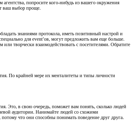
м агентства, попросите кого-нибудь из вашего окружения
ет ваш выбор проще.
бладать знаниями протокола, иметь позитивный настрой и
пециально для event’ов, могут предложить вам еще больше.
 или творчески взаимодействовать с посетителями. Обратите
тия. По крайней мере их менталитеты и типы личности
я. Это, в свою очередь, поможет вам понять, сколько людей
елевой аудитории. Нанимайте людей со схожими
 потому что они способны понимать поведение друг друга.