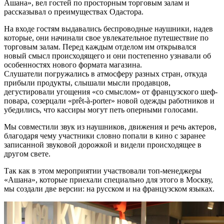
Ашана», вел гостей по просторным торговым залам и
рассказывал о преимуществах Одастора.
На входе гостям выдавались беспроводные наушники, надев
которые, они начинали свое увлекательное путешествие по
торговым залам. Перед каждым отделом им открывался
новый смысл происходящего и они постепенно узнавали об
особенностях нового формата магазина.
Слушатели погружались в атмосферу разных стран, откуда
прибыли продукты, слышали мысли продавцов,
дегустировали угощения «со смыслом» от французского шеф-
повара, созерцали «prêt-à-porter» новой одежды работников и
убедились, что кассиры могут петь оперными голосами.
Мы совместили звук из наушников, движения и речь актеров,
благодаря чему участники словно попали в кино с заранее
записанной звуковой дорожкой и видели происходящее в
другом свете.
Так как в этом мероприятии участвовали топ-менеджеры
«Ашана», которые приехали специально для этого в Москву,
мы создали две версии: на русском и на французском языках.