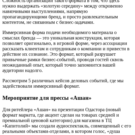
Сложность организации такого формата в том, что здесь
нужно выдержать «золотую середину» между откровенно
навязчивыми выступлениями, напрямую
пропагандирующими бренд, и просто развлекательным
контентом, не связанным с бизнес-задачами.
Иммерсивная форма подачи необходимого материала о
смыслах бренда — это уникальная конструкция, которая
позволяет оригинально, в игровой форме, через ассоциации
рассказать клиентам и сотрудникам о компании и привести в
действие их сознание. Это формат, который разрушает
привычные рамки бизнес-событий, проводя гостей сквозь
неожиданный опыт, который точно запомнится вашей
аудитории надолго.
Рассмотрим 5 различных кейсов деловых событий, где мы
задействовали иммерсивный формат.
Мероприятие для прессы «Ашан»
Для ритейлера «Ашан» на презентации Одастора (новый
формат маркета, где акцент сделан на товарах средней и
премиальной ценовой категории) для магазина в ТЦ
«Капитолий» мы создали аудиоспектакль, совмещенный с его
реальными объектами-отделами, в котором голос, «душа