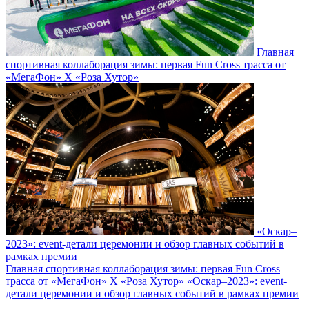
Главная
спортивная коллаборация зимы: первая Fun Cross трасса от
«МегаФон» Х «Роза Хутор»
«Оскар–
2023»: event-детали церемонии и обзор главных событий в
рамках премии
Главная спортивная коллаборация зимы: первая Fun Cross
трасса от «МегаФон» Х «Роза Хутор»
«Оскар–2023»: event-
детали церемонии и обзор главных событий в рамках премии