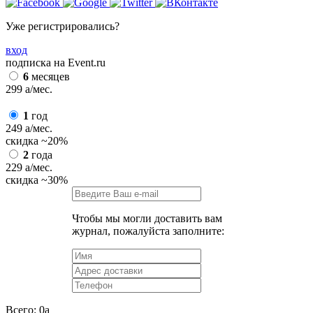
Уже регистрировались?
вход
подписка на Event.ru
6
месяцев
299
a
/мес.
1
год
249
a
/мес.
скидка
~20%
2
года
229
a
/мес.
скидка
~30%
Чтобы мы могли доставить вам
журнал, пожалуйста заполните:
Всего:
0
a