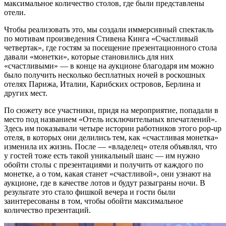
максимальное количество столов, где были представлены
отели.
Чтобы реализовать это, мы создали иммерсивный спектакль
по мотивам произведения Стивена Кинга «Счастливый
четвертак», где гостям за посещение презентационного стола
давали «монетки», которые становились для них
«счастливыми» — в конце на аукционе благодаря им можно
было получить несколько бесплатных ночей в роскошных
отелях Парижа, Италии, Карибских островов, Берлина и
других мест.
По сюжету все участники, придя на мероприятие, попадали в
место под названием «Отель исключительных впечатлений».
Здесь им показывали четыре истории работников этого pop-up
отеля, в которых они делились тем, как «счастливая монетка»
изменила их жизнь. После — «владелец» отеля объявлял, что
у гостей тоже есть такой уникальный шанс — им нужно
обойти столы с презентациями и получить от каждого по
монетке, а о том, какая станет «счастливой», они узнают на
аукционе, где в качестве лотов и будут разыграны ночи. В
результате это стало фишкой вечера и гости были
заинтересованы в том, чтобы обойти максимальное
количество презентаций.