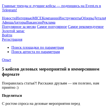
Главные тренды и лучшие кейсы — подпишись на Event.ru в
Telegram!
Новости
Интервью
MICE
Компании
Инструменты
Обзоры
Детали
Афиша
Авторы
Вакансии
Реклама
Популярное за месяц
Самое популярное
Самое рекомендуемое
Золотой запас
Войти
Регистрация
Поиск площадки по параметрам
Поиск артиста по параметрам
Опыт
5 кейсов деловых мероприятий в иммерсивном
формате
Понравилась статья?! Расскажи друзьям — им полезно, нам
приятно :)
Поделиться
С ростом спроса на деловые мероприятия перед