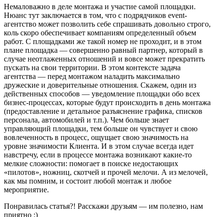
Немаловажно в деле монтажа и участие самой площадки.
Нюанс тут заключается в том, что с подрядчиков event-
агентство может позволить себе спрашивать довольно строго,
коль скоро обеспечивает компаниям определенный объем
работ. С площадками же такой номер не проходит, и в этом
плане площадка — совершенно равный партнер, который в
случае неотлаженных отношений и вовсе может прекратить
пускать на свои территории. В этом контексте задача
агентства — перед монтажом наладить максимально
дружеские и доверительные отношения. Скажем, один из
действенных способов — уведомление площадки обо всех
бизнес-процессах, которые будут происходить в день монтажа
(предоставление и детальное разъяснение графика, списков
персонала, автомобилей и т.п.). Чем больше знает
управляющий площадки, тем больше он чувствует и свою
вовлеченность в процесс, ощущает свою значимость на
уровне значимости Клиента. И в этом случае всегда идет
навстречу, если в процессе монтажа возникают какие-то
мелкие сложности: помогает в поиске недостающих
«пилотов», ножниц, скотчей и прочей мелочи. А из мелочей,
как мы помним, и состоит любой монтаж и любое
мероприятие.
Понравилась статья?! Расскажи друзьям — им полезно, нам
приятно :)