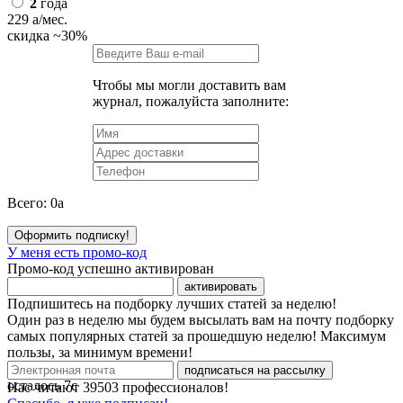
2
года
229
a
/мес.
скидка
~30%
Чтобы мы могли доставить вам
журнал, пожалуйста заполните:
Всего:
0
a
Оформить подписку!
У меня есть промо-код
Промо-код успешно активирован
активировать
Подпишитесь на подборку лучших статей за неделю!
Один раз в неделю мы будем высылать вам на почту подборку
самых популярных статей за прошедшую неделю! Максимум
пользы, за минимум времени!
подписаться на рассылку
осталось
7
с
Нас читают
39503
профессионалов!