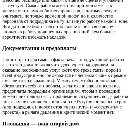
welcome, back stage или какая-то еще вне сцены и угощений
— пустует. Смысл работы агентства при монтаже — в
менеджменте чужих бизнес-процессов, а потому следует
учитывать не только временной люфт, но и количество
персонала от подрядчика на ту или иную работу каждой зоне.
Чем дотошнее будет агентство «влезать не в свое дело» —
вникать в работу подопечных организаций, тем больше
вероятность избежать накладок.
Документация и предоплаты
Понятно, что для самого факта начала продуктивной работы
агентство должно заключить договор с подрядчиком на
оказание необходимых услуг (хотя что греха таить: порой в
event-индустрии многое держится на честном слове в прямом
смысле этого выражения). Между тем, чтобы полностью
обезопасить себя от проблем, желательно еще и внести все
предоплаты подрядным организациям, чтобы в последний
момент не столкнуться с проблемной ситуацией, когда работы
по факту не выполнены или явно не будут выполнены в срок
(или подрядчик и вовсе готов «психануть» и «соскочить» с
проекта), а рычага давления в критический момент нет.
Площадка — ваш второй дом