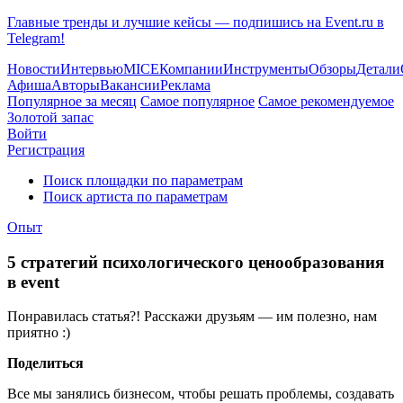
Главные тренды и лучшие кейсы — подпишись на Event.ru в
Telegram!
Новости
Интервью
MICE
Компании
Инструменты
Обзоры
Детали
Афиша
Авторы
Вакансии
Реклама
Популярное за месяц
Самое популярное
Самое рекомендуемое
Золотой запас
Войти
Регистрация
Поиск площадки по параметрам
Поиск артиста по параметрам
Опыт
5 стратегий психологического ценообразования
в event
Понравилась статья?! Расскажи друзьям — им полезно, нам
приятно :)
Поделиться
Все мы занялись бизнесом, чтобы решать проблемы, создавать