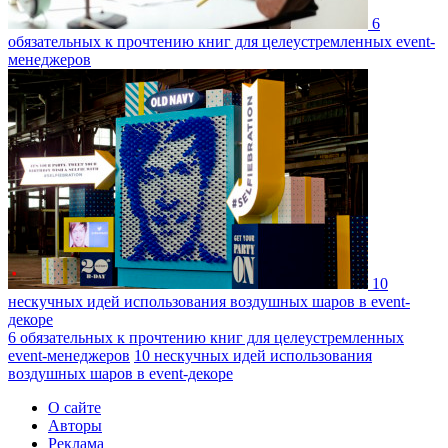
6
обязательных к прочтению книг для целеустремленных event-
менеджеров
10
нескучных идей использования воздушных шаров в event-
декоре
6 обязательных к прочтению книг для целеустремленных
event-менеджеров
10 нескучных идей использования
воздушных шаров в event-декоре
О сайте
Авторы
Реклама