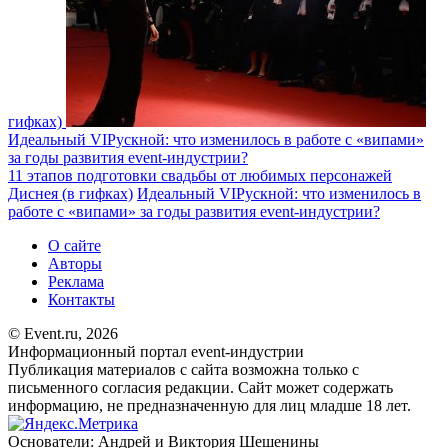
гифках)
Идеальный VIPускной: что изменилось в работе с «випами»
за годы развития event-индустрии?
11 этапов подготовки свадьбы от любимых персонажей
Диснея (в гифках)
Идеальный VIPускной: что изменилось в
работе с «випами» за годы развития event-индустрии?
О сайте
Авторы
Реклама
Контакты
© Event.ru, 2026
Информационный портал event-индустрии
Публикация материалов с сайта возможна только с
письменного согласия редакции. Сайт может содержать
информацию, не предназначенную для лиц младше 18 лет.
Основатели: Андрей и Виктория Шешенины