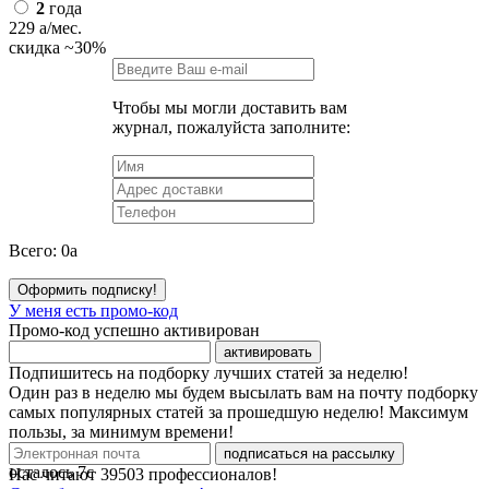
2
года
229
a
/мес.
скидка
~30%
Чтобы мы могли доставить вам
журнал, пожалуйста заполните:
Всего:
0
a
Оформить подписку!
У меня есть промо-код
Промо-код успешно активирован
активировать
Подпишитесь на подборку лучших статей за неделю!
Один раз в неделю мы будем высылать вам на почту подборку
самых популярных статей за прошедшую неделю! Максимум
пользы, за минимум времени!
подписаться на рассылку
осталось
7
с
Нас читают
39503
профессионалов!