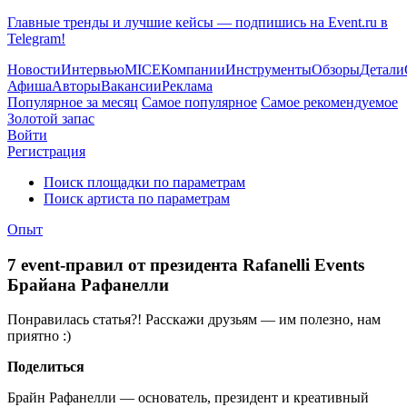
Главные тренды и лучшие кейсы — подпишись на Event.ru в
Telegram!
Новости
Интервью
MICE
Компании
Инструменты
Обзоры
Детали
Афиша
Авторы
Вакансии
Реклама
Популярное за месяц
Самое популярное
Самое рекомендуемое
Золотой запас
Войти
Регистрация
Поиск площадки по параметрам
Поиск артиста по параметрам
Опыт
7 event-правил от президента Rafanelli Events
Брайана Рафанелли
Понравилась статья?! Расскажи друзьям — им полезно, нам
приятно :)
Поделиться
Брайн Рафанелли — основатель, президент и креативный