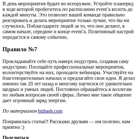
В день мероприятия будьте во всеоружии. Устройте планерку,
в ходе которой пробегитесь по расписанию event’а вплоть до
каждой минуты. Это позволит вашей команде правильно
реагировать и делать мероприятие только лучше, что бы ни
случилось. Поблагодарите людей за то, что они делают, в
самом начале, середине и конце event’а. Позитивный настрой
передастся и самому событию.
Правило №7
Прокладывайте себе путь наверх индустрии, создавая саму
индустрию. Посещайте профессиональные мероприятия,
волонтерствуйте на них, проходите вебинары. Участвуйте на
благотворительных началах и предлагайте свои идеи. Я делал
именно так 20 лет назад и многому научился от удивительно
щедрых и умных людей. Постоянно обращайтесь к коллегам
по любым вопросам своей сферы. Лично мне такое общение
дает огромный заряд энергии.
По материалам
bizbash.com
Понравилась статья?! Расскажи друзьям — им полезно, нам
приятно :)
Поделиться