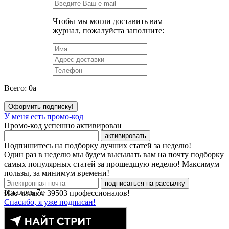
Чтобы мы могли доставить вам
журнал, пожалуйста заполните:
Всего:
0
a
Оформить подписку!
У меня есть промо-код
Промо-код успешно активирован
активировать
Подпишитесь на подборку лучших статей за неделю!
Один раз в неделю мы будем высылать вам на почту подборку
самых популярных статей за прошедшую неделю! Максимум
пользы, за минимум времени!
подписаться на рассылку
осталось
7
с
Нас читают
39503
профессионалов!
Спасибо, я уже подписан!