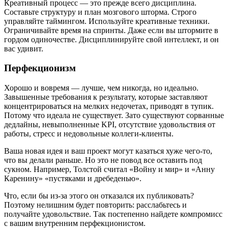
Креативный процесс — это прежде всего дисциплина.
Составьте структуру и план мозгового шторма. Строго
управляйте таймингом. Используйте креативные техники.
Ограничивайте время на спринты. Даже если вы штормите в
гордом одиночестве. Дисциплинируйте свой интеллект, и он
вас удивит.
Перфекционизм
Хорошо и вовремя — лучше, чем никогда, но идеально.
Завышенные требования к результату, которые заставляют
концентрироваться на мелких недочетах, приводят в тупик.
Потому что идеала не существует. Зато существуют сорванные
дедлайны, невыполненные KPI, отсутствие удовольствия от
работы, стресс и недовольные коллеги-клиенты.
Ваша новая идея и ваш проект могут казаться хуже чего-то,
что вы делали раньше. Но это не повод все оставить под
сукном. Например, Толстой считал «Войну и мир» и «Анну
Каренину» «пустяками и дребеденью».
Что, если бы из-за этого он отказался их публиковать?
Поэтому нелишним будет повторить: расслабьтесь и
получайте удовольствие. Так постепенно найдете компромисс
с вашим внутренним перфекционистом.