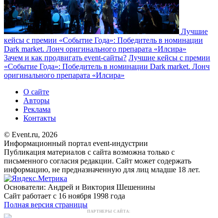
Лучшие
кейсы с премии «Событие Года»: Победитель в номинации
Dark market. Лонч оригинального препарата «Илсира»
Зачем и как продвигать event-сайты?
Лучшие кейсы с премии
«Событие Года»: Победитель в номинации Dark market. Лонч
оригинального препарата «Илсира»
О сайте
Авторы
Реклама
Контакты
© Event.ru, 2026
Информационный портал event-индустрии
Публикация материалов с сайта возможна только с
письменного согласия редакции. Сайт может содержать
информацию, не предназначенную для лиц младше 18 лет.
Основатели: Андрей и Виктория Шешенины
Сайт работает с 16 ноября 1998 года
Полная версия страницы
ПАРТНЕРЫ САЙТА: