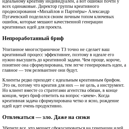
идеальному креативу индивидуален, а вот ошибки почти у
всех одинаковые. Директор группы креативного
продюсирования «Михайлов и Партнёры» Александр
Пугачевский поделился своим личным топом ключевых
ошибок, которые мешают качественной генерации
креативных идей для проекта.
Непроработанный бриф
Упитанное многостраничное ТЗ точно не сделает ваш
креативный процесс эффективнее, поэтому в идеале его
нужно высушить до креативной задачи. Чем проще, короче,
понятнее она сформулирована, тем легче генерировать идеи, а
главное — тем релевантнее они будут.
Клиенты редко приходят с идеальным креативным брифом.
Это ок, потому что креатив для них — не цель, а инструмент.
Но клиент вместе со стратегами агентства обязан, в конце
концов, через бриф ответить на вопрос «зачем». Когда
креативная задача сформулирована четко и ясно, рождение
идей идет очень продуктивно.
Отвлекаться — зло. Даже на снэки
Уберите все, что мешает сфокусироваться на генерации идей