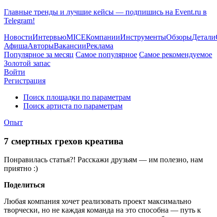
Главные тренды и лучшие кейсы — подпишись на Event.ru в
Telegram!
Новости
Интервью
MICE
Компании
Инструменты
Обзоры
Детали
Афиша
Авторы
Вакансии
Реклама
Популярное за месяц
Самое популярное
Самое рекомендуемое
Золотой запас
Войти
Регистрация
Поиск площадки по параметрам
Поиск артиста по параметрам
Опыт
7 смертных грехов креатива
Понравилась статья?! Расскажи друзьям — им полезно, нам
приятно :)
Поделиться
Любая компания хочет реализовать проект максимально
творчески, но не каждая команда на это способна — путь к