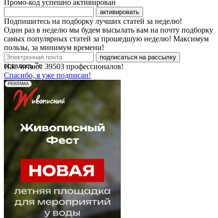
Промо-код успешно активирован
активировать
Подпишитесь на подборку лучших статей за неделю!
Один раз в неделю мы будем высылать вам на почту подборку
самых популярных статей за прошедшую неделю! Максимум
пользы, за минимум времени!
подписаться на рассылку
осталось
7
с
Нас читают
39503
профессионалов!
Спасибо, я уже подписан!