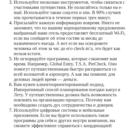
Используйте несколько инструментов, чтобы связаться с
участниками путешествия. Не полагайтесь только на e-
mail. Используйте также соцсети и sms. В 90% случаев
sms прочитывается в течение первых трех минут.
Присылайте важную информацию вовремя. Никто не
запомнит, что по вашему корпоративному предложению
выбранный вами отель предоставляет бесплатный Wi-Fi,
если вы сообщите об этом гостям за месяц до
назначенного въезда. А вот если вы осведомите
человека об этом за час до его check-in’а, это будет как
нельзя кстати.
Не игнорируйте программы, которые сэкономят вам
время. Например
, Global Entry, T.S.A. PreCheck.
Они
помогут путешественникам быстро расправиться со
всей волокитой в аэропорту. А как мы помним: для
деловых людей время — деньги.
Вам нужен клиентоориентированный подход.
Императивный способ планирования поездки канул в
Лету. У путешественника должна быть возможность
повлиять на организацию процесса. Поэтому вам
необходимо создать дух сотрудничества и доверия.
Используйте цифровые системы и мобильные
приложения. Если вы будете использовать такие
программы для себя и других внутри компании, вы
сможете эффективнее справиться с координацией