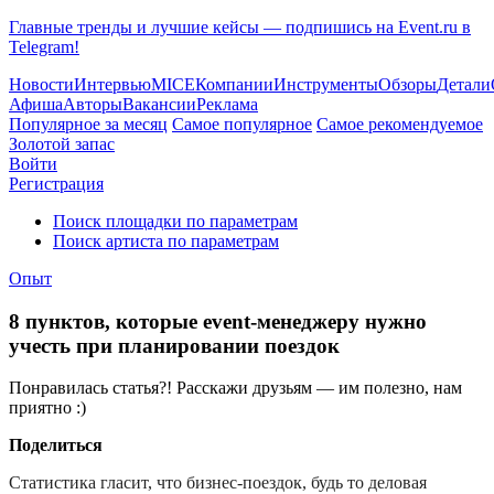
Главные тренды и лучшие кейсы — подпишись на Event.ru в
Telegram!
Новости
Интервью
MICE
Компании
Инструменты
Обзоры
Детали
Афиша
Авторы
Вакансии
Реклама
Популярное за месяц
Самое популярное
Самое рекомендуемое
Золотой запас
Войти
Регистрация
Поиск площадки по параметрам
Поиск артиста по параметрам
Опыт
8 пунктов, которые event-менеджеру нужно
учесть при планировании поездок
Понравилась статья?! Расскажи друзьям — им полезно, нам
приятно :)
Поделиться
Статистика гласит, что бизнес-поездок, будь то деловая