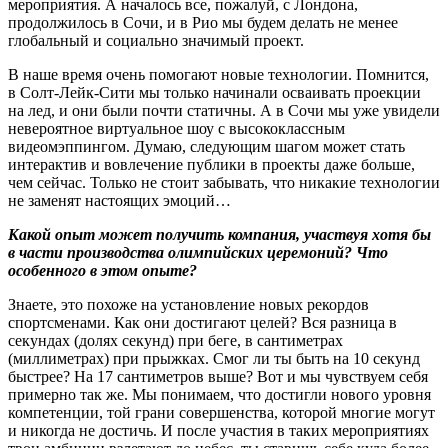
мероприятия. А началось все, пожалуй, с Лондона,
продолжилось в Сочи, и в Рио мы будем делать не менее
глобальный и социально значимый проект.
В наше время очень помогают новые технологии. Помнится,
в Солт-Лейк-Сити мы только начинали осваивать проекции
на лед, и они были почти статичны. А в Сочи мы уже увидели
невероятное виртуальное шоу с высококлассным
видеомэппингом. Думаю, следующим шагом может стать
интерактив и вовлечение публики в проекты даже больше,
чем сейчас. Только не стоит забывать, что никакие технологии
не заменят настоящих эмоций…
Какой опыт может получить компания, участвуя хотя бы
в части производства олимпийских церемоний? Что
особенного в этом опыте?
Знаете, это похоже на установление новых рекордов
спортсменами. Как они достигают целей? Вся разница в
секундах (долях секунд) при беге, в сантиметрах
(миллиметрах) при прыжках. Смог ли ты быть на 10 секунд
быстрее? На 17 сантиметров выше? Вот и мы чувствуем себя
примерно так же. Мы понимаем, что достигли нового уровня
компетенции, той грани совершенства, которой многие могут
и никогда не достичь. И после участия в таких мероприятиях