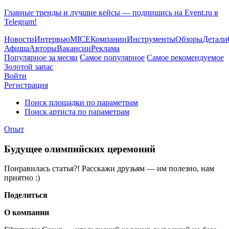
Главные тренды и лучшие кейсы — подпишись на Event.ru в
Telegram!
Новости
Интервью
MICE
Компании
Инструменты
Обзоры
Детали
Афиша
Авторы
Вакансии
Реклама
Популярное за месяц
Самое популярное
Самое рекомендуемое
Золотой запас
Войти
Регистрация
Поиск площадки по параметрам
Поиск артиста по параметрам
Опыт
Будущее олимпийских церемоний
Понравилась статья?! Расскажи друзьям — им полезно, нам
приятно :)
Поделиться
О компании