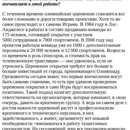
впечатляет в этой работе?
С течением времени олимпийские церемонии становятся все
более сложными и дорогостоящими проектами. Хотя то же
самое происходит и с самими Играми. В 1984 году в Лос-
Анджелесе я работал в составе продакшен-команды из
175 человек, готовящей открытие с участием
5000 сотрудников и 7000 спортсменов. В 2008 году над
проектом работала команда уже из 1000 с дополнительным
персоналом в 20 000 человек и 12 000 спортсменов. Возросла
со временем и роль спонсоров, и стоимость прав на
телевизионную трансляцию — они удвоились, если не
утроились. Церемонии открытия требуют все больше и
больше инвестиций от города, принимающего Олимпиаду.
Оргкомитеты сегодня знают, что первые впечатления могут
быть самыми главными, то есть при удачном проведении
церемонии открытия и сами Игры будут восприниматься
позитивно. Такой подход налагает дополнительную
ответственность на организаторов, которые начинают, в свою
очередь, давить на креативную группу. А ведь на самом деле с
ростом важности церемоний растет и профессионализм
креативного и технического персонала, в них
задействованного, а значит, оргкомитету нет никакой
необходимости =вмешиваться в работу талантливых
специалистов. На сегодняшний день все продакшен-команды