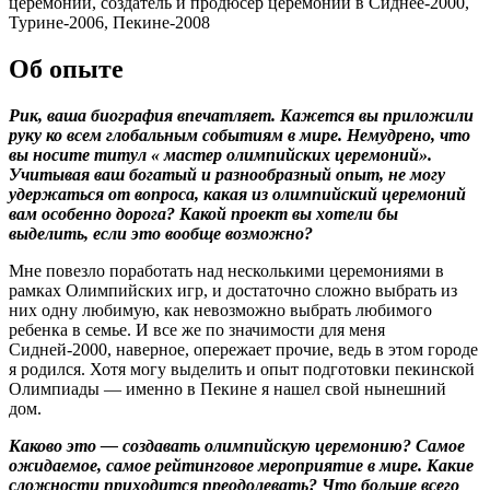
церемоний, создатель и продюсер церемоний в Сиднее-2000,
Турине-2006, Пекине-2008
Об опыте
Рик, ваша биография впечатляет. Кажется вы приложили
руку ко всем глобальным событиям в мире. Немудрено, что
вы носите титул « мастер олимпийских церемоний».
Учитывая ваш богатый и разнообразный опыт, не могу
удержаться от вопроса, какая из олимпийский церемоний
вам особенно дорога? Какой проект вы хотели бы
выделить, если это вообще возможно?
Мне повезло поработать над несколькими церемониями в
рамках Олимпийских игр, и достаточно сложно выбрать из
них одну любимую, как невозможно выбрать любимого
ребенка в семье. И все же по значимости для меня
Сидней-2000, наверное, опережает прочие, ведь в этом городе
я родился. Хотя могу выделить и опыт подготовки пекинской
Олимпиады — именно в Пекине я нашел свой нынешний
дом.
Каково это — создавать олимпийскую церемонию? Самое
ожидаемое, самое рейтинговое мероприятие в мире. Какие
сложности приходится преодолевать? Что больше всего