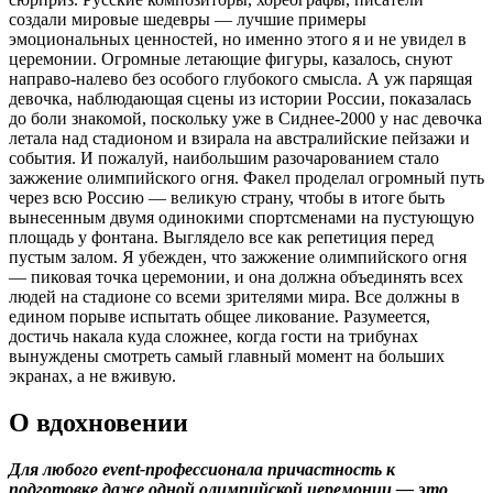
создали мировые шедевры — лучшие примеры
эмоциональных ценностей, но именно этого я и не увидел в
церемонии. Огромные летающие фигуры, казалось, снуют
направо-налево без особого глубокого смысла. А уж парящая
девочка, наблюдающая сцены из истории России, показалась
до боли знакомой, поскольку уже в Сиднее-2000 у нас девочка
летала над стадионом и взирала на австралийские пейзажи и
события. И пожалуй, наибольшим разочарованием стало
зажжение олимпийского огня. Факел проделал огромный путь
через всю Россию — великую страну, чтобы в итоге быть
вынесенным двумя одинокими спортсменами на пустующую
площадь у фонтана. Выглядело все как репетиция перед
пустым залом. Я убежден, что зажжение олимпийского огня
— пиковая точка церемонии, и она должна объединять всех
людей на стадионе со всеми зрителями мира. Все должны в
едином порыве испытать общее ликование. Разумеется,
достичь накала куда сложнее, когда гости на трибунах
вынуждены смотреть самый главный момент на больших
экранах, а не вживую.
О вдохновении
Для любого
event-
профессионала причастность к
подготовке даже одной олимпийской церемонии — это