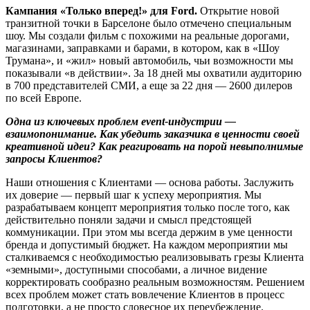
Кампания «Только вперед!» для
Ford
.
Открытие новой
транзитной точки в Барселоне было отмечено специальным
шоу. Мы создали фильм с похожими на реальные дорогами,
магазинами, заправками и барами, в котором, как в «Шоу
Трумана», и «жил» новый автомобиль, чьи возможности мы
показывали «в действии». За 18 дней мы охватили аудиторию
в 700 представителей СМИ, а еще за 22 дня — 2600 дилеров
по всей Европе.
Одна из ключевых проблем event-индустрии —
взаимопонимание. Как убедить заказчика в ценности своей
креативной идеи? Как реагировать на порой невыполнимые
запросы Клиентов?
Наши отношения с Клиентами — основа работы. Заслужить
их доверие — первый шаг к успеху мероприятия. Мы
разрабатываем концепт мероприятия только после того, как
действительно поняли задачи и смысл предстоящей
коммуникации. При этом мы всегда держим в уме ценности
бренда и допустимый бюджет. На каждом мероприятии мы
сталкиваемся с необходимостью реализовывать грезы Клиента
«земными», доступными способами, а личное видение
корректировать сообразно реальным возможностям. Решением
всех проблем может стать вовлечение Клиентов в процесс
подготовки, а не просто словесное их переубеждение.