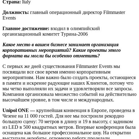
Страна:
Italy
Должность:
главный операционный директор Filmmaster
Events
Главное достижение:
входил в олимпийский
организационный комитет Турина-2006
Какое место в вашем бизнесе занимает организация
корпоративных мероприятий? Какие проекты этого
формата вы могли бы особенно отметить?
С первых же дней существования Filmmaster Events мы
посвящали все свое время именно корпоративным
мероприятиям. Нам важно было создать проекты, остающиеся
в памяти и искренне радующие наших Клиентов, потому что
мы четко выполняли их задачи и удовлетворяли все запросы.
Компания организовала множество событий на действительно
высочайшем уровне, в том числе и международных.
Unipol
ONE
—
крупнейшая конвенция в Европе, проведена в
Чезене на 11 000 гостей. Для нее мы построили рекордно
большую сцену: 70 метров в длину и 19 в высоту, с задником
из LED в 500 квадратных метров. Впервые конференция была
оснащена как большое профессиональное шоу. На открытии
выступали акробаты, огромную работу проделали