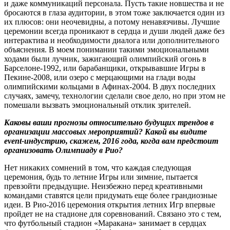
и даже коммуникаций персонала. Пусть такие новшества и не
бросаются в глаза аудитории, в этом тоже заключается один из
их плюсов: они неочевидны, а потому ненавязчивы. Лучшие
церемонии всегда проникают в сердца и души людей даже без
интерактива и необходимости диалога или дополнительного
объяснения. В моем понимании такими эмоциональными
ходами были лучник, зажигающий олимпийский огонь в
Барселоне-1992, или барабанщики, открывавшие Игры в
Пекине-2008, или озеро с мерцающими на глади воды
олимпийскими кольцами в Афинах-2004. В двух последних
случаях, замечу, технологии сделали свое дело, но при этом не
помешали вызвать эмоциональный отклик зрителей.
Каковы ваши прогнозы относительно будущих трендов в
организации массовых мероприятий? Какой вы видите
event-
индустрию, скажем, 2016 года, когда вам предстоит
организовать Олимпиаду в Рио?
Нет никаких сомнений в том, что каждая следующая
церемония, будь то летние Игры или зимние, пытается
превзойти предыдущие. Неизбежно перед креативными
командами ставятся цели придумать еще более грандиозные
идеи. В Рио-2016 церемония открытия летних Игр впервые
пройдет не на стадионе для соревнований. Связано это с тем,
что футбольный стадион «Маракана» занимает в сердцах