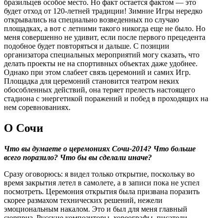
бразильцев особое место. Но факт остается фактом — это
будет отход от 120-летней традиции! Зимние Игры нередко
открывались на специально возведенных по случаю
площадках, а вот с летними такого никогда еще не было. Но
меня совершенно не удивит, если после первого прецедента
подобное будет повторяться и дальше. С позиции
организатора специальных мероприятий могу сказать, что
делать проекты не на спортивных объектах даже удобнее.
Однако при этом слабеет связь церемоний и самих Игр.
Площадка для церемоний становится театром неких
обособленных действий, она теряет прелесть настоящего
стадиона с энергетикой поражений и побед в проходящих на
нем соревнованиях.
О Сочи
Что вы думаете о церемониях Сочи-2014? Что больше
всего поразило? Что бы вы сделали иначе
?
Сразу оговорюсь: я видел только открытие, поскольку во
время закрытия летел в самолете, а в записи пока не успел
посмотреть. Церемония открытия была призвана поразить
скорее размахом технических решений, нежели
эмоциональным накалом. Это и был для меня главный
сюрприз. Русские композиторы, хореографы, писатели