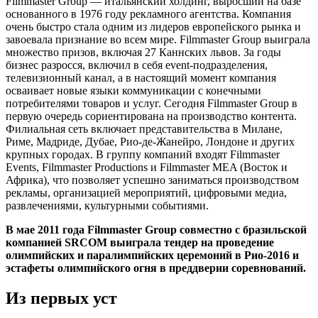
Filmmaster Group — итальянский холдинг, выросший на базе
основанного в 1976 году рекламного агентства. Компания
очень быстро стала одним из лидеров европейского рынка и
завоевала признание во всем мире. Filmmaster Group выиграла
множество призов, включая 27 Каннских львов. За годы
бизнес разросся, включил в себя event-подразделения,
телевизионный канал, а в настоящий момент компания
осваивает новые языки коммуникации с конечными
потребителями товаров и услуг. Сегодня Filmmaster Group в
первую очередь сориентирована на производство контента.
Филиальная сеть включает представительства в Милане,
Риме, Мадриде, Дубае, Рио-де-Жанейро, Лондоне и других
крупных городах. В группу компаний входят Filmmaster
Events, Filmmaster Productions и Filmmaster MEA (Восток и
Африка), что позволяет успешно заниматься производством
рекламы, организацией мероприятий, цифровыми медиа,
развлечениями, культурными событиями.
В мае 2011 года
Filmmaster Group совместно с бразильской
компанией SRCOM выиграла тендер на проведение
олимпийских и паралимпийских церемоний в Рио-2016 и
эстафеты олимпийского огня в преддверии соревнований.
Из первых уст