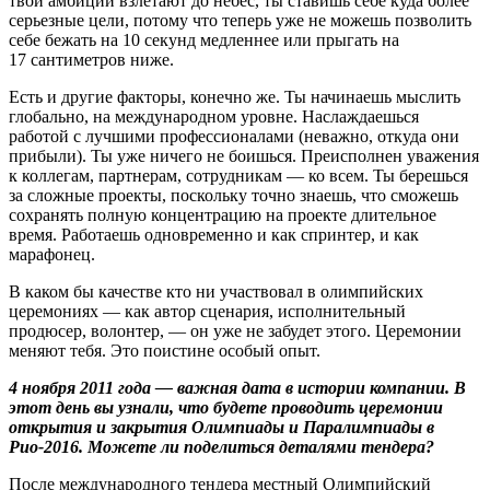
твои амбиции взлетают до небес, ты ставишь себе куда более
серьезные цели, потому что теперь уже не можешь позволить
себе бежать на 10 секунд медленнее или прыгать на
17 сантиметров ниже.
Есть и другие факторы, конечно же. Ты начинаешь мыслить
глобально, на международном уровне. Наслаждаешься
работой с лучшими профессионалами (неважно, откуда они
прибыли). Ты уже ничего не боишься. Преисполнен уважения
к коллегам, партнерам, сотрудникам — ко всем. Ты берешься
за сложные проекты, поскольку точно знаешь, что сможешь
сохранять полную концентрацию на проекте длительное
время. Работаешь одновременно и как спринтер, и как
марафонец.
В каком бы качестве кто ни участвовал в олимпийских
церемониях — как автор сценария, исполнительный
продюсер, волонтер, — он уже не забудет этого. Церемонии
меняют тебя. Это поистине особый опыт.
4 ноября 2011 года — важная дата в истории компании. В
этот день вы узнали, что будете проводить церемонии
открытия и закрытия Олимпиады и Паралимпиады в
Рио-2016. Можете ли поделиться деталями тендера?
После международного тендера местный Олимпийский