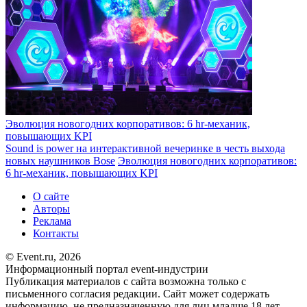
Эволюция новогодних корпоративов: 6 hr-механик,
повышающих KPI
Sound is power на интерактивной вечеринке в честь выхода
новых наушников Bose
Эволюция новогодних корпоративов:
6 hr-механик, повышающих KPI
О сайте
Авторы
Реклама
Контакты
© Event.ru, 2026
Информационный портал event-индустрии
Публикация материалов с сайта возможна только с
письменного согласия редакции. Сайт может содержать
информацию, не предназначенную для лиц младше 18 лет.