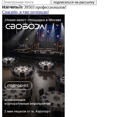
подписаться на рассылку
осталось
7
с
Нас читают
39503
профессионалов!
Спасибо, я уже подписан!