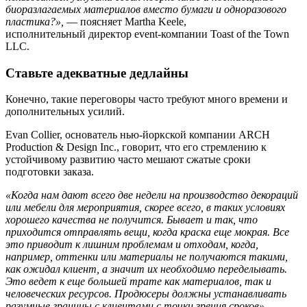
биоразлагаемых материалов вместо бумаги и одноразового
пластика?»,
— поясняет Martha Keele,
исполнительный директор event-компании Toast of the Town
LLC.
Ставьте адекватные дедлайны
Конечно, такие переговоры часто требуют много времени и
дополнительных усилий.
Evan Collier, основатель нью-йоркской компании ARCH
Production & Design Inc., говорит, что его стремлению к
устойчивому развитию часто мешают сжатые сроки
подготовки заказа.
«Когда нам дают всего две недели на производство декораций
или мебели для мероприятия, скорее всего, в таких условиях
хорошего качества не получится. Бывает и так, что
приходится отправлять вещи, когда краска еще мокрая. Все
это приводит к лишним проблемам и отходам, когда,
например, оттенки или материалы не получаются такими,
как ожидал клиент, а значит их необходимо переделывать.
Это ведет к еще большей трате как материалов, так и
человеческих ресурсов. Продюсеры должны устанавливать
разумные границы с клиентами с точки зрения сроков»,
—