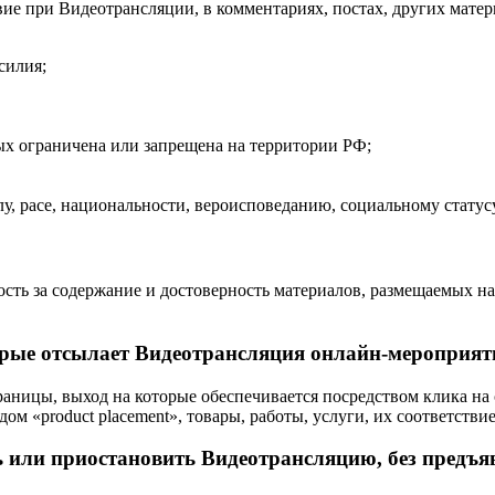
твие при Видеотрансляции, в комментариях, постах, других мат
силия;
орых ограничена или запрещена на территории РФ;
у, расе, национальности, вероисповеданию, социальному стату
ность за содержание и достоверность материалов, размещаемых н
торые отсылает Видеотрансляция онлайн-мероприят
траницы, выход на которые обеспечивается посредством клика на
м «product placement», товары, работы, услуги, их соответстви
 или приостановить Видеотрансляцию, без предъя