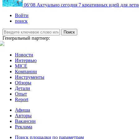
06
‘08
Актуально сегодня
7 креативных идей для летн
Войти
поиск
Поиск
Генеральный партнер:
Новости
Интервью
MICE
Компании
Инструменты
Обзоры
Детали
Опыт
Report
Афиша
Авторы
Вакансии
Реклама
Поиск площадки по параметрам