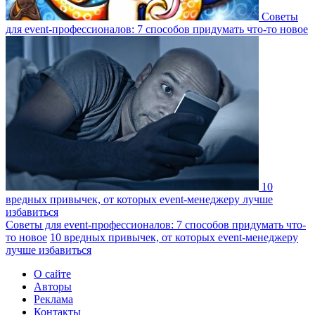
Советы
для event-профессионалов: 7 способов придумать что-то новое
10
вредных привычек, от которых event-менеджеру лучше
избавиться
Советы для event-профессионалов: 7 способов придумать что-
то новое
10 вредных привычек, от которых event-менеджеру
лучше избавиться
О сайте
Авторы
Реклама
Контакты