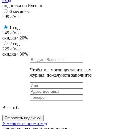
вход
подписка на Event.ru
6
месяцев
299
a
/мес.
1
год
249
a
/мес.
скидка
~20%
2
года
229
a
/мес.
скидка
~30%
Чтобы мы могли доставить вам
журнал, пожалуйста заполните:
Всего:
0
a
Оформить подписку!
У меня есть промо-код
Промо-код успешно активирован