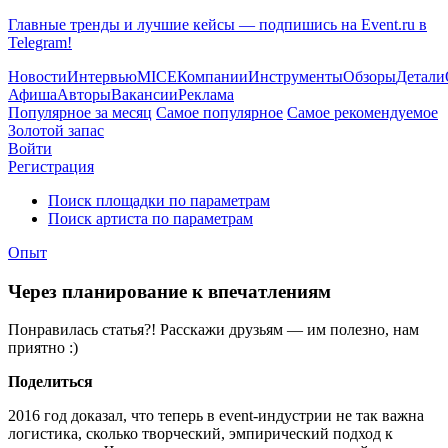
Главные тренды и лучшие кейсы — подпишись на Event.ru в
Telegram!
Новости
Интервью
MICE
Компании
Инструменты
Обзоры
Детали
Афиша
Авторы
Вакансии
Реклама
Популярное за месяц
Самое популярное
Самое рекомендуемое
Золотой запас
Войти
Регистрация
Поиск площадки по параметрам
Поиск артиста по параметрам
Опыт
Через планирование к впечатлениям
Понравилась статья?! Расскажи друзьям — им полезно, нам
приятно :)
Поделиться
2016 год доказал, что теперь в event-индустрии не так важна
логистика, сколько творческий, эмпирический подход к