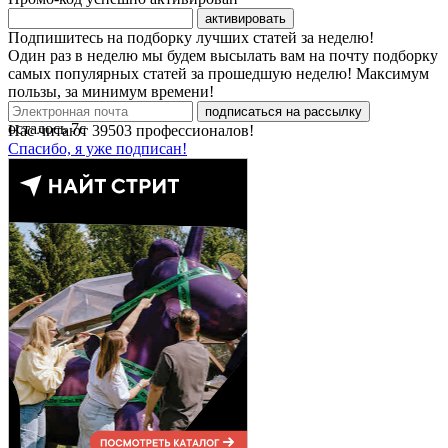
активировать
Подпишитесь на подборку лучших статей за неделю!
Один раз в неделю мы будем высылать вам на почту подборку
самых популярных статей за прошедшую неделю! Максимум
пользы, за минимум времени!
подписаться на рассылку
осталось
7
с
Нас читают
39503
профессионалов!
Спасибо, я уже подписан!