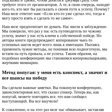
подсказки и трюки, чтобы добиться триумфа сразу. Они
требуют этого от организаторов. А те, в свою очередь, находят
кого-то, кто мог бы рассказать о своем пути к успеху. Почему?
Наш мозг ответит нам: «Если кто-то уже сделал это, тогда я
могу просто взять и сделать то же самое».
Наш мозг предпочитает не думать. Нас ввели в заблуждение.
Мы поверили, что раз у нас есть путеводитель по чужому
успеху, значит у нас есть ключи к собственной победе. Но
авторы книги предупреждают: копирование чьих-то
успешных шагов ведет всего лишь к имитации. Пытаясь
применить чужие методы, не понимая всю подноготную, мы
встаем на путь провала, а не успеха. Таким образом, на
подобных конференциях мы становимся копировальщиками,
жертвами мимикрии.
Метод попугая: у меня есть конспект, а значит и
все шансы на победу
Вы сделали важные заметки. Вы покинули конференцию,
законспектировав все, что сказал спикер. Теперь вы, как
попугай, можете повторять все, что вам сообщил
выступающий. Вы все выучили!
К сожалению, и на этот раз мозг нас обманывает, заставляя