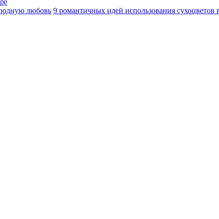
ре
ародную любовь
9 романтичных идей использования сухоцветов в