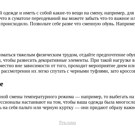
 одежде и иметь с собой какие-то вещи на смену, например, для
что в суматохе переодеваний вы можете забыть что-то важное ил
 происходило. Позвольте себе разве что сменную обувь. Например
ниматься тяжелым физическим трудом, отдайте предпочтение обу
ам, чтобы развесить декоративные элементы. При такой нагрузк
 уместно вне зависимости от того, проходит мероприятие днем 
рассмотрении их легко спутать с черными туфлями, зато кроссо
е
нной смены температурного режима — например, то выбегать на 
ссионалы настаивают на том, чтобы ваша одежда была многослой
 на себя пальто или черную куртку — они придают образу важно
Реклама