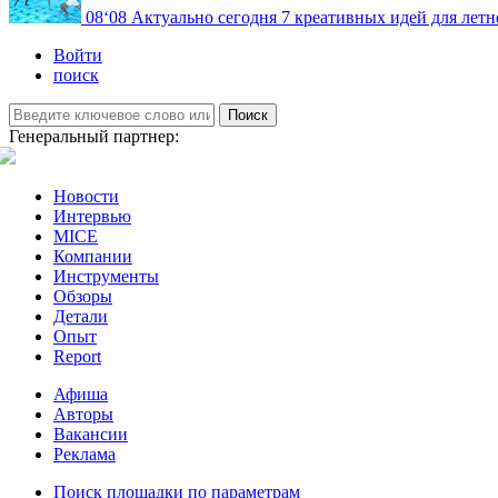
08
‘08
Актуально сегодня
7 креативных идей для летн
Войти
поиск
Поиск
Генеральный партнер:
Новости
Интервью
MICE
Компании
Инструменты
Обзоры
Детали
Опыт
Report
Афиша
Авторы
Вакансии
Реклама
Поиск площадки по параметрам