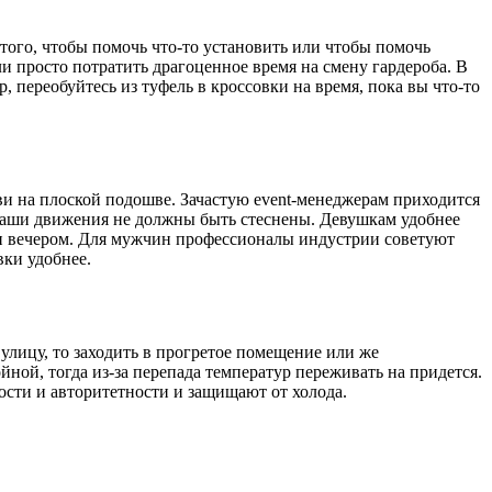
 того, чтобы помочь что-то установить или чтобы помочь
и просто потратить драгоценное время на смену гардероба. В
, переобуйтесь из туфель в кроссовки на время, пока вы что-то
ви на плоской подошве. Зачастую event-менеджерам приходится
е ваши движения не должны быть стеснены. Девушкам удобнее
или вечером. Для мужчин профессионалы индустрии советуют
вки удобнее.
улицу, то заходить в прогретое помещение или же
ной, тогда из-за перепада температур переживать на придется.
сти и авторитетности и защищают от холода.