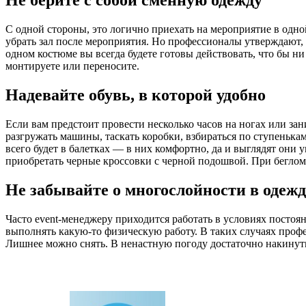
Не берите с собой сменную одежду
С одной стороны, это логично приехать на мероприятие в одной
убрать зал после мероприятия. Но профессионалы утверждают, 
одном костюме вы всегда будете готовы действовать, что бы ни
монтируете или переносите.
Надевайте обувь, в которой удобно
Если вам предстоит провести несколько часов на ногах или за
разгружать машины, таскать коробки, взбираться по ступеньк
всего будет в балетках — в них комфортно, да и выглядят они
приобретать черные кроссовки с черной подошвой. При беглом 
Не забывайте о многослойности в одежд
Часто event-менеджеру приходится работать в условиях постоя
выполнять какую-то физическую работу. В таких случаях профе
Лишнее можно снять. В ненастную погоду достаточно накинуть