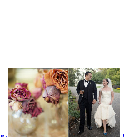
бовь
9