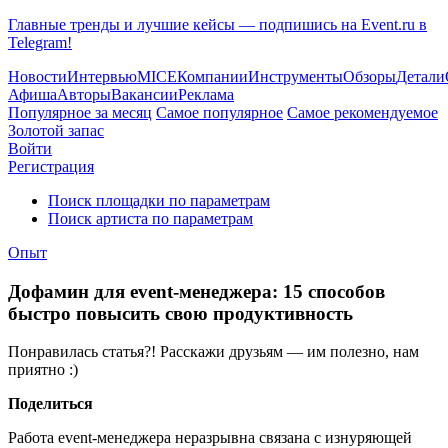
Главные тренды и лучшие кейсы — подпишись на Event.ru в
Telegram!
Новости
Интервью
MICE
Компании
Инструменты
Обзоры
Детали
Афиша
Авторы
Вакансии
Реклама
Популярное за месяц
Самое популярное
Самое рекомендуемое
Золотой запас
Войти
Регистрация
Поиск площадки по параметрам
Поиск артиста по параметрам
Опыт
Дофамин для event-менеджера: 15 способов
быстро повысить свою продуктивность
Понравилась статья?! Расскажи друзьям — им полезно, нам
приятно :)
Поделиться
Работа event-менеджера неразрывна связана с изнуряющей