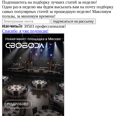
Подпишитесь на подборку лучших статей за неделю!
Один раз в неделю мы будем высылать вам на почту подборку
самых популярных статей за прошедшую неделю! Максимум
пользы, за минимум времени!
подписаться на рассылку
осталось
7
с
Нас читают
39503
профессионалов!
Спасибо, я уже подписан!