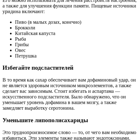
Его можно использовать для лечения расстройств настроения,
а также для улучшения функции памяти. Пищевые источники
уридина включают:
Пиво (в малых дозах, конечно)
Брокколи
Китайская капуста
Рыба
Грибы
Овес
Петрушка
Избегайте подсластителей
В то время как сахар обеспечивает вам дофаминовый удар, он
не является здоровым источником микроэлементов, а также
сделает вас зависимым. Стоит избегать и аспартама —
искусственного подсластителя. Было обнаружено, что он
уменьшает уровень дофамина в вашем мозгу, а также
замедляет выработку серотонина.
Уменьшите липополисахариды
Это труднопроизносимое слово — то, от чего вам необходимо
избавиться. Эти элементы также называют эндотоксинами.