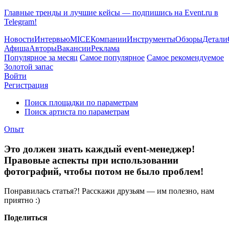
Главные тренды и лучшие кейсы — подпишись на Event.ru в
Telegram!
Новости
Интервью
MICE
Компании
Инструменты
Обзоры
Детали
Афиша
Авторы
Вакансии
Реклама
Популярное за месяц
Самое популярное
Самое рекомендуемое
Золотой запас
Войти
Регистрация
Поиск площадки по параметрам
Поиск артиста по параметрам
Опыт
Это должен знать каждый event-менеджер!
Правовые аспекты при использовании
фотографий, чтобы потом не было проблем!
Понравилась статья?! Расскажи друзьям — им полезно, нам
приятно :)
Поделиться