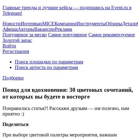
Главные тренды и лучшие кейсы — подпишись на Event.ru в
Telegram!
Новости
Интервью
MICE
Компании
Инструменты
Обзоры
Детали
Афиша
Авторы
Вакансии
Реклама
Популярное за месяц
Самое популярное
Самое рекомендуемое
Золотой запас
Войти
Регистрация
Поиск площадки по параметрам
Поиск артиста по параметрам
Подборки
Повод для вдохновения: 30 цветовых сочетаний,
от которых вы будете в восторге
Понравилась статья?! Расскажи друзьям — им полезно, нам
приятно :)
Поделиться
При выборе цветовой палитры мероприятия, важным