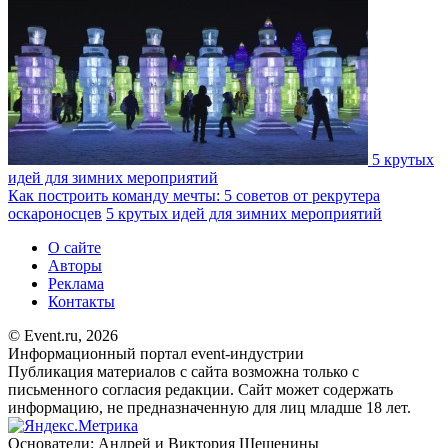
5 крутых
идей для зимних мероприятий
Как построить команду мечты: 5 советов от рекрутера
оскароносцев
5 крутых идей для зимних мероприятий
О сайте
Авторы
Реклама
Контакты
© Event.ru, 2026
Информационный портал event-индустрии
Публикация материалов с сайта возможна только с
письменного согласия редакции. Сайт может содержать
информацию, не предназначенную для лиц младше 18 лет.
Основатели: Андрей и Виктория Шешенины