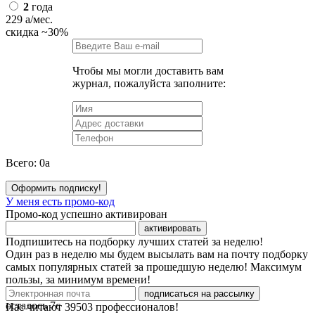
2
года
229
a
/мес.
скидка
~30%
Чтобы мы могли доставить вам
журнал, пожалуйста заполните:
Всего:
0
a
Оформить подписку!
У меня есть промо-код
Промо-код успешно активирован
активировать
Подпишитесь на подборку лучших статей за неделю!
Один раз в неделю мы будем высылать вам на почту подборку
самых популярных статей за прошедшую неделю! Максимум
пользы, за минимум времени!
подписаться на рассылку
осталось
7
с
Нас читают
39503
профессионалов!