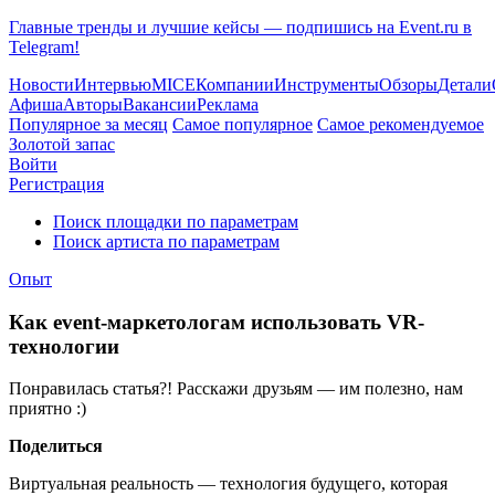
Главные тренды и лучшие кейсы — подпишись на Event.ru в
Telegram!
Новости
Интервью
MICE
Компании
Инструменты
Обзоры
Детали
Афиша
Авторы
Вакансии
Реклама
Популярное за месяц
Самое популярное
Самое рекомендуемое
Золотой запас
Войти
Регистрация
Поиск площадки по параметрам
Поиск артиста по параметрам
Опыт
Как event-маркетологам использовать VR-
технологии
Понравилась статья?! Расскажи друзьям — им полезно, нам
приятно :)
Поделиться
Виртуальная реальность — технология будущего, которая