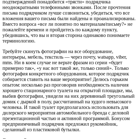
подтверждений понадобится «трясти» подрядчика
неоднократными телефонными звонками. После прочтения
письма подрядчиком лучше созвониться, убедиться, что все
вложения вашего письма были найдены и проанализированы.
Вместо вопроса «все ли понятно по материалам/письму?» не
пожалейте времени и пройдитесь по каждому пункту,
убедившись, что вы и вторая сторона одинаково понимаете
терминологию.
Требуйте скинуть фотографии на все оборудование,
интерьеры, мебель, текстиль — через почту, watsapp, viber,
mms. Ни в коем случае не верьте фразам из серии «будет
примерно так», «у нас вот такой же, только синий». Только
фотография конкретного оборудования, которое подрядчик
собирается ставить на ваше мероприятие! Делюсь горьким
опытом: несколько раз проговорив необходимость наличия
хорошего стационарного туалета на открытой площадке, мы,
выбив фотографии, увидели на них деревянный треугольный
домик с дыркой в полу, рассчитанный на худого невысокого
человека. И такой туалет предполагалось использовать для
дилерского мероприятия автомобильного бренда с деловой
презентационной частью и активной программой. Бонусом
предприимчивый подрядчик предложил рукомойник,
сделанный из пластиковой бутылки.