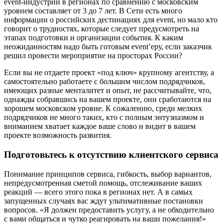
event-индустрии в регионах по сравнению с московским
уровнем составляет от 3 до 7 лет. В Сети есть много
информации о российских дестинациях для event, но мало кто
говорит о трудностях, которые следует предусмотреть на
этапах подготовки и организации события. К каким
неожиданностям надо быть готовым event’еру, если заказчик
решил провести мероприятие на просторах России?
Если вы не отдаете проект «под ключ» крупному агентству, а
самостоятельно работаете с большим числом подрядчиков,
имеющих разные менталитет и опыт, не рассчитывайте, что,
однажды собравшись на вашем проекте, они сработаются на
хорошем московском уровне. К сожалению, среди мелких
подрядчиков не много таких, кто с полным энтузиазмом и
вниманием хватает каждое ваше слово и видит в вашем
проекте возможность развития.
Подготовьтесь к отсутствию клиентского сервиса
Понимание принципов сервиса, гибкость, выбор вариантов,
непредусмотренная сметой помощь, отслеживание ваших
реакций — всего этого пока в регионах нет. А в самых
запущенных случаях вас ждут ультимативные постановки
вопросов. «Я должен предоставить услугу, а не обходительно
с вами общаться и чутко реагировать на ваши пожелания!»