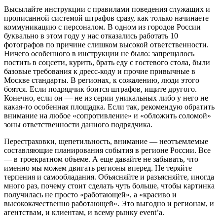
Высылайте инструкции с правилами поведения служащих и
прописанной системой штрафов сразу, как только начинаете
коммуникацию с персоналом. В одном из городов России
буквально в этом году у нас отказались работать 10
фотографов по причине слишком высокой ответственности.
Ничего особенного в инструкции не было: запрещалось
постить в соцсети, курить, брать еду с гостевого стола, были
базовые требования к дресс-коду и прочие привычные в
Москве стандарты. В регионах, к сожалению, люди этого
боятся. Если подрядчик боится штрафов, ищите другого.
Конечно, если он — не из серии уникальных либо у него не
какая-то особенная площадка. Если так, рекомендую обратить
внимание на любое «сопротивление» и «обложить соломой»
зоны ответственности данного подрядчика.
Перестраховки, щепетильность, внимание — неотъемлемые
составляющие планирования события в регионе России. Все
— в троекратном объеме. А еще давайте не забывать, что
именно мы можем двигать регионы вперед. Не теряйте
терпения и самообладания. Объясняйте и разъясняйте, иногда
много раз, почему стоит сделать чуть больше, чтобы картинка
получилась не просто «работающей», а «красиво и
высококачественно работающей». Это выгодно и регионам, и
агентствам, и клиентам, и всему рынку event’а.