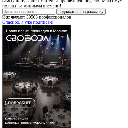
самых популярных статей за прошедшую неделю! Максимум
пользы, за минимум времени!
подписаться на рассылку
осталось
7
с
Нас читают
39503
профессионалов!
Спасибо, я уже подписан!