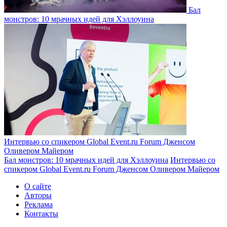
Бал
монстров: 10 мрачных идей для Хэллоуина
Интервью со спикером Global Event.ru Forum Дженсом
Оливером Майером
Бал монстров: 10 мрачных идей для Хэллоуина
Интервью со
спикером Global Event.ru Forum Дженсом Оливером Майером
О сайте
Авторы
Реклама
Контакты