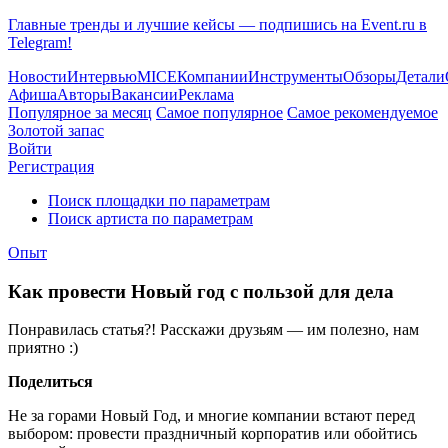
Главные тренды и лучшие кейсы — подпишись на Event.ru в
Telegram!
Новости
Интервью
MICE
Компании
Инструменты
Обзоры
Детали
Афиша
Авторы
Вакансии
Реклама
Популярное за месяц
Самое популярное
Самое рекомендуемое
Золотой запас
Войти
Регистрация
Поиск площадки по параметрам
Поиск артиста по параметрам
Опыт
Как провести Новый год с пользой для дела
Понравилась статья?! Расскажи друзьям — им полезно, нам
приятно :)
Поделиться
Не за горами Новый Год, и многие компании встают перед
выбором: провести праздничный корпоратив или обойтись