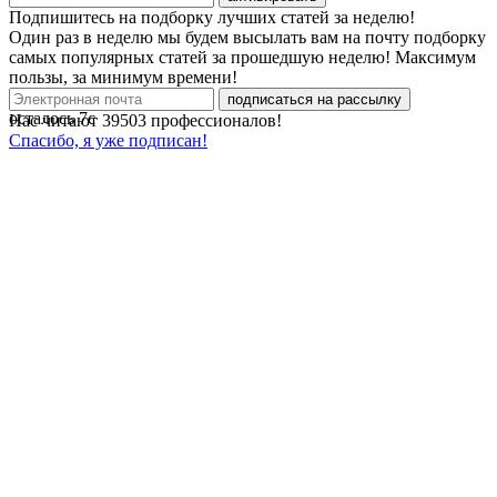
Подпишитесь на подборку лучших статей за неделю!
Один раз в неделю мы будем высылать вам на почту подборку
самых популярных статей за прошедшую неделю! Максимум
пользы, за минимум времени!
подписаться на рассылку
осталось
7
с
Нас читают
39503
профессионалов!
Спасибо, я уже подписан!