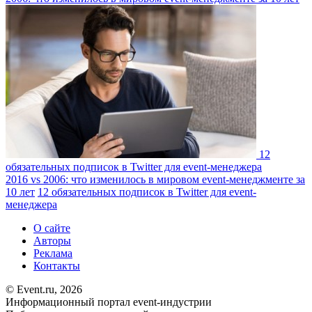
12
обязательных подписок в Twitter для event-менеджера
2016 vs 2006: что изменилось в мировом event-менеджменте за
10 лет
12 обязательных подписок в Twitter для event-
менеджера
О сайте
Авторы
Реклама
Контакты
© Event.ru, 2026
Информационный портал event-индустрии