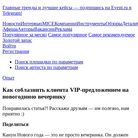
Главные тренды и лучшие кейсы — подпишись на Event.ru в
Telegram!
Новости
Интервью
MICE
Компании
Инструменты
Обзоры
Детали
Афиша
Авторы
Вакансии
Реклама
Популярное за месяц
Самое популярное
Самое рекомендуемое
Золотой запас
Войти
Регистрация
Поиск площадки по параметрам
Поиск артиста по параметрам
Опыт
Как соблазнить клиента VIP-предложением на
новогоднюю вечеринку
Понравилась статья?! Расскажи друзьям — им полезно, нам
приятно :)
Поделиться
Канун Нового года — это не просто вечеринка. Он должен