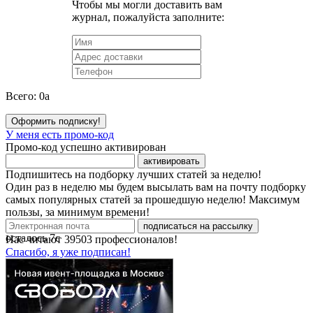
Чтобы мы могли доставить вам
журнал, пожалуйста заполните:
Всего:
0
a
Оформить подписку!
У меня есть промо-код
Промо-код успешно активирован
активировать
Подпишитесь на подборку лучших статей за неделю!
Один раз в неделю мы будем высылать вам на почту подборку
самых популярных статей за прошедшую неделю! Максимум
пользы, за минимум времени!
подписаться на рассылку
осталось
7
с
Нас читают
39503
профессионалов!
Спасибо, я уже подписан!