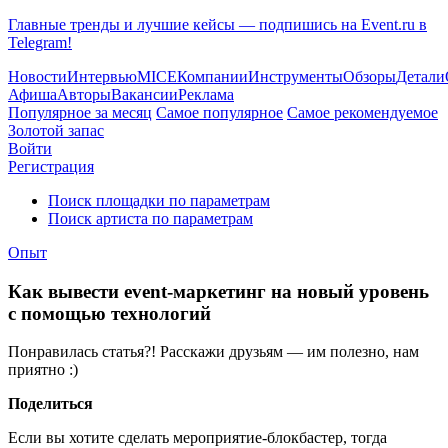
Главные тренды и лучшие кейсы — подпишись на Event.ru в
Telegram!
Новости
Интервью
MICE
Компании
Инструменты
Обзоры
Детали
Афиша
Авторы
Вакансии
Реклама
Популярное за месяц
Самое популярное
Самое рекомендуемое
Золотой запас
Войти
Регистрация
Поиск площадки по параметрам
Поиск артиста по параметрам
Опыт
Как вывести event-маркетинг на новый уровень
с помощью технологий
Понравилась статья?! Расскажи друзьям — им полезно, нам
приятно :)
Поделиться
Если вы хотите сделать мероприятие-блокбастер, тогда