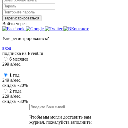
зарегистрироваться
Войти через:
Уже регистрировались?
вход
подписка на Event.ru
6
месяцев
299
a
/мес.
1
год
249
a
/мес.
скидка
~20%
2
года
229
a
/мес.
скидка
~30%
Чтобы мы могли доставить вам
журнал, пожалуйста заполните: