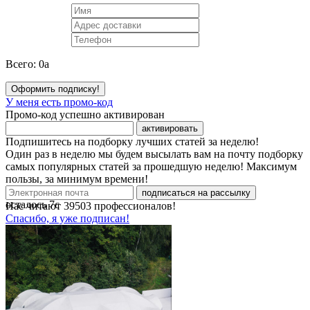
Всего:
0
a
Оформить подписку!
У меня есть промо-код
Промо-код успешно активирован
активировать
Подпишитесь на подборку лучших статей за неделю!
Один раз в неделю мы будем высылать вам на почту подборку
самых популярных статей за прошедшую неделю! Максимум
пользы, за минимум времени!
подписаться на рассылку
осталось
7
с
Нас читают
39503
профессионалов!
Спасибо, я уже подписан!