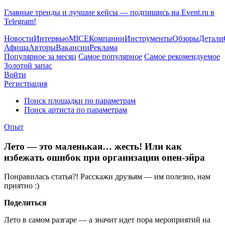
Главные тренды и лучшие кейсы — подпишись на Event.ru в
Telegram!
Новости
Интервью
MICE
Компании
Инструменты
Обзоры
Детали
Афиша
Авторы
Вакансии
Реклама
Популярное за месяц
Самое популярное
Самое рекомендуемое
Золотой запас
Войти
Регистрация
Поиск площадки по параметрам
Поиск артиста по параметрам
Опыт
Лето — это маленькая… жесть! Или как
избежать ошибок при организации опен-эйра
Понравилась статья?! Расскажи друзьям — им полезно, нам
приятно :)
Поделиться
Лето в самом разгаре — а значит идет пора мероприятий на