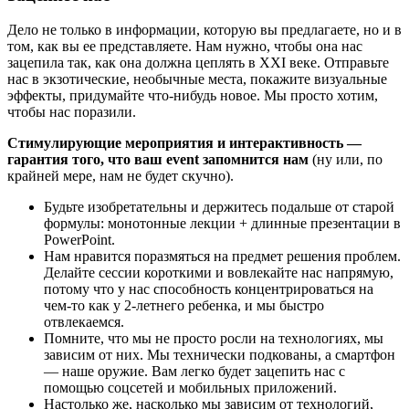
Дело не только в информации, которую вы предлагаете, но и в
том, как вы ее представляете. Нам нужно, чтобы она нас
зацепила так, как она должна цеплять в XXI веке. Отправьте
нас в экзотические, необычные места, покажите визуальные
эффекты, придумайте что-нибудь новое. Мы просто хотим,
чтобы нас поразили.
Стимулирующие мероприятия и интерактивность —
гарантия того, что ваш event запомнится нам
(ну или, по
крайней мере, нам не будет скучно).
Будьте изобретательны и держитесь подальше от старой
формулы: монотонные лекции + длинные презентации в
PowerPoint.
Нам нравится поразмяться на предмет решения проблем.
Делайте сессии короткими и вовлекайте нас напрямую,
потому что у нас способность концентрироваться на
чем-то как у 2-летнего ребенка, и мы быстро
отвлекаемся.
Помните, что мы не просто росли на технологиях, мы
зависим от них. Мы технически подкованы, а смартфон
— наше оружие. Вам легко будет зацепить нас с
помощью соцсетей и мобильных приложений.
Настолько же, насколько мы зависим от технологий,