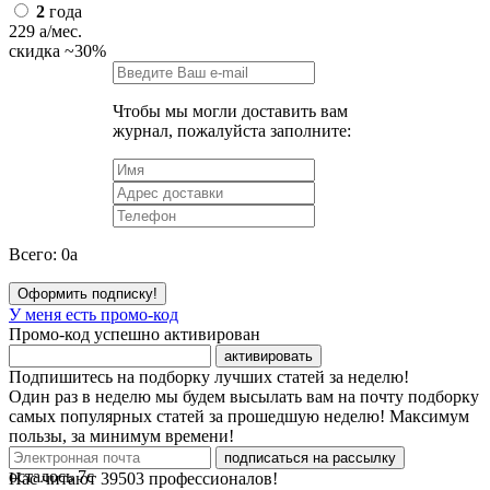
2
года
229
a
/мес.
скидка
~30%
Чтобы мы могли доставить вам
журнал, пожалуйста заполните:
Всего:
0
a
Оформить подписку!
У меня есть промо-код
Промо-код успешно активирован
активировать
Подпишитесь на подборку лучших статей за неделю!
Один раз в неделю мы будем высылать вам на почту подборку
самых популярных статей за прошедшую неделю! Максимум
пользы, за минимум времени!
подписаться на рассылку
осталось
7
с
Нас читают
39503
профессионалов!