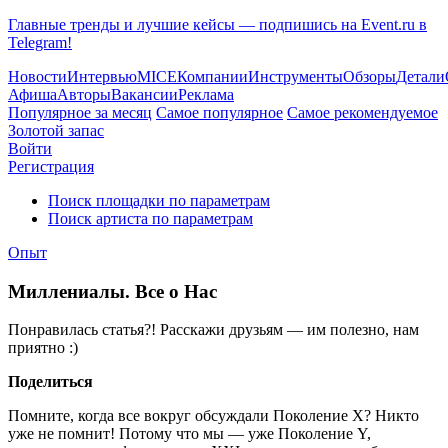
Главные тренды и лучшие кейсы — подпишись на Event.ru в
Telegram!
Новости
Интервью
MICE
Компании
Инструменты
Обзоры
Детали
Афиша
Авторы
Вакансии
Реклама
Популярное за месяц
Самое популярное
Самое рекомендуемое
Золотой запас
Войти
Регистрация
Поиск площадки по параметрам
Поиск артиста по параметрам
Опыт
Миллениалы. Все о Нас
Понравилась статья?! Расскажи друзьям — им полезно, нам
приятно :)
Поделиться
Помните, когда все вокруг обсуждали Поколение X? Никто
уже не помнит! Потому что мы — уже Поколение Y,