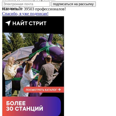
подписаться на рассылку
осталось
7
с
Нас читают
39503
профессионалов!
Спасибо, я уже подписан!