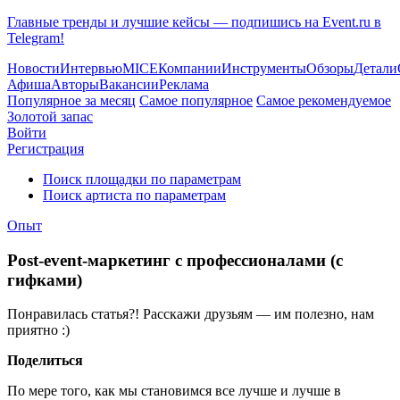
Главные тренды и лучшие кейсы — подпишись на Event.ru в
Telegram!
Новости
Интервью
MICE
Компании
Инструменты
Обзоры
Детали
Афиша
Авторы
Вакансии
Реклама
Популярное за месяц
Самое популярное
Самое рекомендуемое
Золотой запас
Войти
Регистрация
Поиск площадки по параметрам
Поиск артиста по параметрам
Опыт
Post-event-маркетинг с профессионалами (с
гифками)
Понравилась статья?! Расскажи друзьям — им полезно, нам
приятно :)
Поделиться
По мере того, как мы становимся все лучше и лучше в