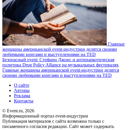
Главные
женщины американской event-индустрии делятся своими
любимыми книгами и выступлениями на TED
Безопасный event: Стефани Джонс и антинаркотическая
политика Drug Policy Alliance на музыкальных фестивалях
Главные женщины американской event-индустрии делятся
своими любимыми книгами и выступлениями на TED
О сайте
Авторы
Реклама
Контакты
© Event.ru, 2026
Информационный портал event-индустрии
Публикация материалов с сайта возможна только с
письменного согласия редакции. Сайт может содержать