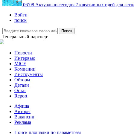
06
‘08
Актуально сегодня
7 креативных идей для летн
Войти
поиск
Поиск
Генеральный партнер:
Новости
Интервью
MICE
Компании
Инструменты
Обзоры
Детали
Опыт
Report
Афиша
Авторы
Вакансии
Реклама
Поиск площадки по параметрам