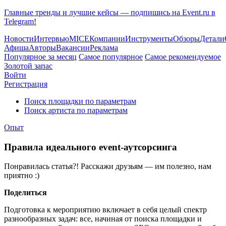
Главные тренды и лучшие кейсы — подпишись на Event.ru в
Telegram!
Новости
Интервью
MICE
Компании
Инструменты
Обзоры
Детали
Афиша
Авторы
Вакансии
Реклама
Популярное за месяц
Самое популярное
Самое рекомендуемое
Золотой запас
Войти
Регистрация
Поиск площадки по параметрам
Поиск артиста по параметрам
Опыт
Правила идеального event-аутсорсинга
Понравилась статья?! Расскажи друзьям — им полезно, нам
приятно :)
Поделиться
Подготовка к мероприятию включает в себя целый спектр
разнообразных задач: все, начиная от поиска площадки и