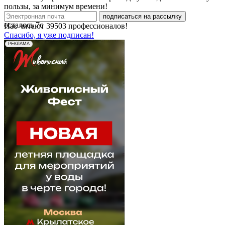
пользы, за минимум времени!
подписаться на рассылку
осталось
7
с
Нас читают
39503
профессионалов!
Спасибо, я уже подписан!