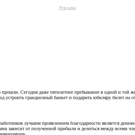
Реклама
о прошли. Сегодня даже пятилетнее пребывание в одной и той ж
вод устроить грандиозный банкет и подарить юбиляру билет на о
 работников лучшим проявлением благодарности является денежна
ии зависит от полученной прибыли и делиться между всеми чл
заимопомощь.