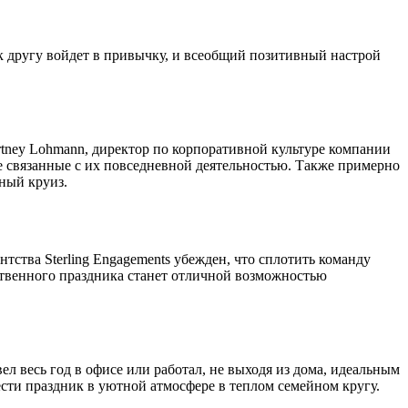
к другу войдет в привычку, и всеобщий позитивный настрой
rtney Lohmann, директор по корпоративной культуре компании
не связанные с их повседневной деятельностью. Также примерно
тный круиз.
тства Sterling Engagements убежден, что сплотить команду
ственного праздника станет отличной возможностью
вел весь год в офисе или работал, не выходя из дома, идеальным
ести праздник в уютной атмосфере в теплом семейном кругу.