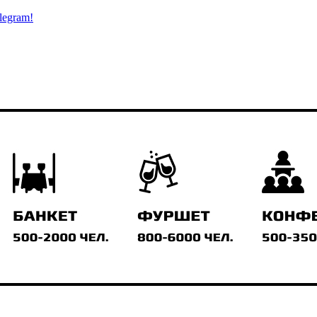
legram!