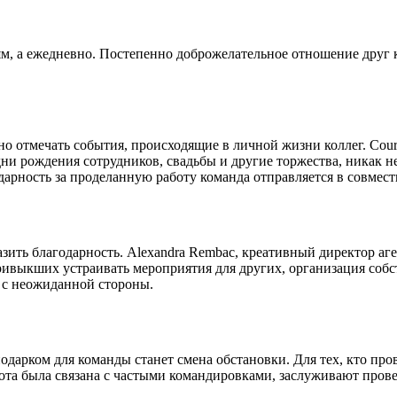
ям, а ежедневно. Постепенно доброжелательное отношение друг 
о отмечать события, происходящие в личной жизни коллег. Cou
 дни рождения сотрудников, свадьбы и другие торжества, никак 
годарность за проделанную работу команда отправляется в совмес
ить благодарность. Alexandra Rembac, креативный директор аген
ривыкших устраивать мероприятия для других, организация соб
а с неожиданной стороны.
подарком для команды станет смена обстановки. Для тех, кто про
бота была связана с частыми командировками, заслуживают пров