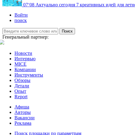
07
‘08
Актуально сегодня
7 креативных идей для летн
Войти
поиск
Поиск
Генеральный партнер:
Новости
Интервью
MICE
Компании
Инструменты
Обзоры
Детали
Опыт
Report
Афиша
Авторы
Вакансии
Реклама
Поиск площадки по параметрам