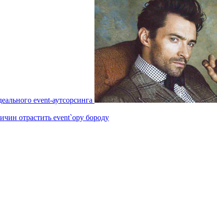
еального event-аутсорсинга
ричин отрастить event`ору бороду