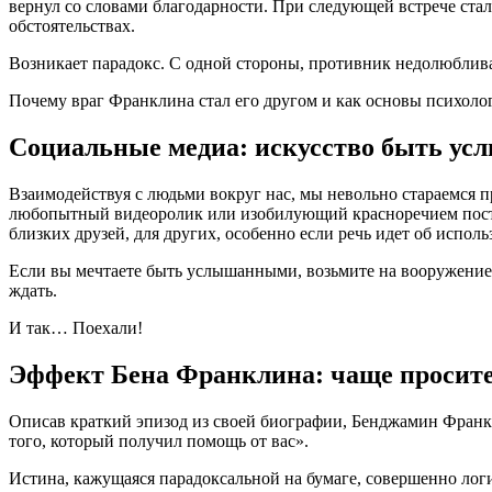
вернул со словами благодарности. При следующей встрече стал
обстоятельствах.
Возникает парадокс. С одной стороны, противник недолюблива
Почему враг Франклина стал его другом и как основы психолог
Социальные медиа: искусство быть у
Взаимодействуя с людьми вокруг нас, мы невольно стараемся п
любопытный видеоролик или изобилующий красноречием пост я
близких друзей, для других, особенно если речь идет об испо
Если вы мечтаете быть услышанными, возьмите на вооружение н
ждать.
И так… Поехали!
Эффект Бена Франклина: чаще просите
Описав краткий эпизод из своей биографии, Бенджамин Франклин
того, который получил помощь от вас».
Истина, кажущаяся парадоксальной на бумаге, совершенно ло