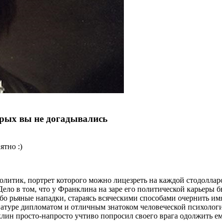
орых вы не догадывались
ятно :)
олитик, портрет которого можно лицезреть на каждой стодолла
ло в том, что у Франклина на заре его политической карьеры б
обо рьяные нападки, стараясь всяческими способами очернить и
 натуре дипломатом и отличным знатоком человеческой психологи
клин просто-напросто учтиво попросил своего врага одолжить ем