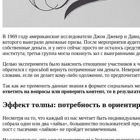
В 1969 году американские исследователи Джон Джекер и Дави
которого выиграли денежные призы. После мероприятия аудитор
собственные деньги, и у него сейчас просто не осталось сред
института; третья группа могла покинуть зал с выигранными д
Целью эксперимента было выяснить отношение участников к че
обратился с просьбой вернуть потраченные им деньги. Неверо
словами, если он делает кому-либо одолжение, то предпочитает
Так как же применить данные знания в формате социальных м
ответить на вопросы или проверить контент, то в результате
Эффект толпы: потребность в ориентир
Несмотря на то, что каждый из нас мечтает быть индивидуальн
собрала один или два «лайка», большинство пользователей пре
пост с тысячами «лайков» не пройдет незамеченным.
Не удивительно, что самым популярным в Instagram является са