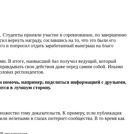
. Студенты приняли участие в соревновании, по завершению
 вернуть награду, сославшись на то, что это были его
его и попросил отдать заработанный выигрыш на благо
ими. В итоге, наивысший бал получил ведущий, который
оправдывать свои действия даже перед самим собой. Иными
головах респондентов.
ии помочь, например, поделиться информацией с друзьями,
нится в лучшую сторону.
ножество тому доказательств. К примеру, если публикация
или нелепыми в глазах интернет-сообщества. В то время как
 88 миллионов.