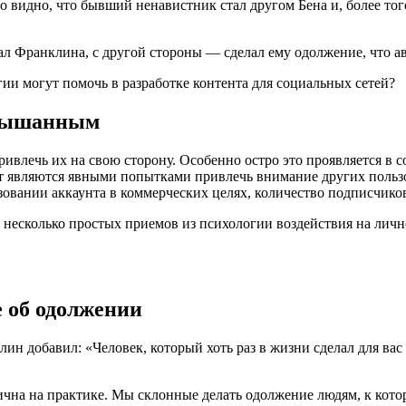
о видно, что бывший ненавистник стал другом Бена и, более то
л Франклина, с другой стороны — сделал ему одолжение, что ав
ии могут помочь в разработке контента для социальных сетей?
слышанным
ривлечь их на свою сторону. Особенно остро это проявляется в 
вляются явными попытками привлечь внимание других пользова
льзовании аккаунта в коммерческих целях, количество подписчик
есколько простых приемов из психологии воздействия на личнос
 об одолжении
 добавил: «Человек, который хоть раз в жизни сделал для вас о
гична на практике. Мы склонные делать одолжение людям, к кот