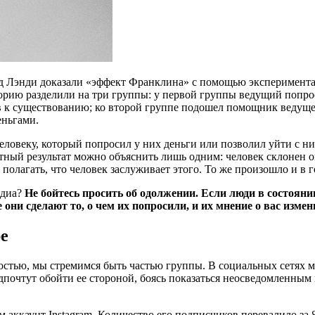
д Лэнди доказали «эффект Франклина» с помощью эксперимента
ию разделили на три группы: у первой группы ведущий попросил
ств к существованию; ко второй группе подошел помощник ведущ
еньгами.
ловеку, который попросил у них деньги или позволил уйти с н
ятный результат можно объяснить лишь одним: человек склонен 
 полагать, что человек заслуживает этого. То же произошло и в 
едиа?
Не бойтесь просить об одолжении. Если люди в состоян
 они сделают то, о чем их попросили, и их мнение о вас изме
е
остью, мы стремимся быть частью группы. В социальных сетях м
дпочтут обойти ее стороной, боясь показаться неосведомленным 
м аккаунт Instagram. Количество его подписчиков перевалило за