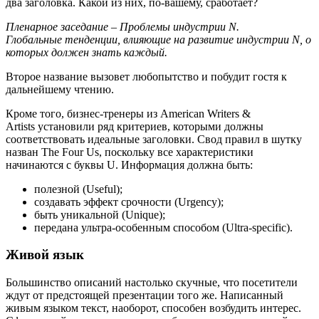
два заголовка. Какой из них, по-вашему, сработает?
Пленарное заседание – Проблемы индустрии N.
Глобальные тенденции, влияющие на развитие индустрии N, о
которых должен знать каждый.
Второе название вызовет любопытство и побудит гостя к
дальнейшему чтению.
Кроме того, бизнес-тренеры из American Writers &
Artists установили ряд критериев, которыми должны
соответствовать идеальные заголовки. Свод правил в шутку
назван The Four Us, поскольку все характеристики
начинаются с буквы U. Информация должна быть:
полезной (Useful);
создавать эффект срочности (Urgency);
быть уникальной (Unique);
передана ультра-особенным способом (Ultra-specific).
Живой язык
Большинство описаний настолько скучные, что посетители
ждут от предстоящей презентации того же. Написанный
живым языком текст, наоборот, способен возбудить интерес.