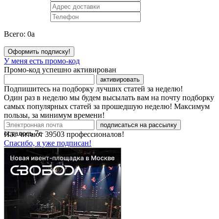
Всего:
0
a
Оформить подписку!
У меня есть промо-код
Промо-код успешно активирован
активировать
Подпишитесь на подборку лучших статей за неделю!
Один раз в неделю мы будем высылать вам на почту подборку
самых популярных статей за прошедшую неделю! Максимум
пользы, за минимум времени!
подписаться на рассылку
осталось
7
с
Нас читают
39503
профессионалов!
Спасибо, я уже подписан!