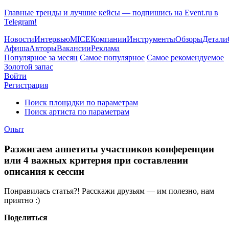
Главные тренды и лучшие кейсы — подпишись на Event.ru в
Telegram!
Новости
Интервью
MICE
Компании
Инструменты
Обзоры
Детали
Афиша
Авторы
Вакансии
Реклама
Популярное за месяц
Самое популярное
Самое рекомендуемое
Золотой запас
Войти
Регистрация
Поиск площадки по параметрам
Поиск артиста по параметрам
Опыт
Разжигаем аппетиты участников конференции
или 4 важных критерия при составлении
описания к сессии
Понравилась статья?! Расскажи друзьям — им полезно, нам
приятно :)
Поделиться