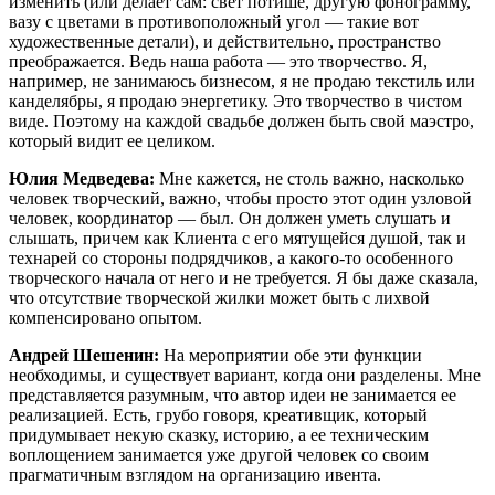
изменить (или делает сам: свет потише, другую фонограмму,
вазу с цветами в противоположный угол — такие вот
художественные детали), и действительно, пространство
преображается. Ведь наша работа — это творчество. Я,
например, не занимаюсь бизнесом, я не продаю текстиль или
канделябры, я продаю энергетику. Это творчество в чистом
виде. Поэтому на каждой свадьбе должен быть свой маэстро,
который видит ее целиком.
Юлия Медведева:
Мне кажется, не столь важно, насколько
человек творческий, важно, чтобы просто этот один узловой
человек, координатор — был. Он должен уметь слушать и
слышать, причем как Клиента с его мятущейся душой, так и
технарей со стороны подрядчиков, а какого-то особенного
творческого начала от него и не требуется. Я бы даже сказала,
что отсутствие творческой жилки может быть с лихвой
компенсировано опытом.
Андрей Шешенин:
На мероприятии обе эти функции
необходимы, и существует вариант, когда они разделены. Мне
представляется разумным, что автор идеи не занимается ее
реализацией. Есть, грубо говоря, креативщик, который
придумывает некую сказку, историю, а ее техническим
воплощением занимается уже другой человек со своим
прагматичным взглядом на организацию ивента.