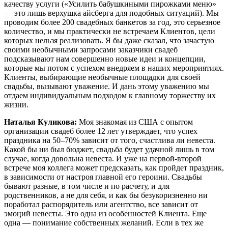
качеству услуги («Усилить бабушкиными пирожками меню»
— это лишь верхушка айсберга для подобных ситуаций). Мы
проводим более 200 свадебных банкетов за год, это серьезное
количество, и мы практически не встречаем Клиентов, цели
которых нельзя реализовать. Я бы даже сказал, что зачастую
своими необычными запросами заказчики свадеб
подсказывают нам совершенно новые идеи и концепции,
которые мы потом с успехом внедряем в наших мероприятиях.
Клиенты, выбирающие необычные площадки для своей
свадьбы, вызывают уважение. И дань этому уважению мы
отдаем индивидуальным подходом к главному торжеству их
жизни.
Наталья Куликова:
Моя знакомая из США с опытом
организации свадеб более 12 лет утверждает, что успех
праздника на 50–70% зависит от того, счастлива ли невеста.
Какой бы ни был бюджет, свадьба будет удачной лишь в том
случае, когда довольна невеста. И уже на первой-второй
встрече моя коллега может предсказать, как пройдет праздник,
в зависимости от настроя главной его героини. Свадьбы
бывают разные, в том числе и по расчету, и для
родственников, а не для себя, и как бы безукоризненно ни
поработал распорядитель или агентство, все зависит от
эмоций невесты. Это одна из особенностей Клиента. Еще
одна — понимание собственных желаний. Если в тех же