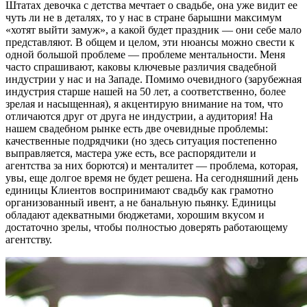
Штатах девочка с детства мечтает о свадьбе, она уже видит ее
чуть ли не в деталях, то у нас в стране барышни максимум
«хотят выйти замуж», а какой будет праздник — они себе мало
представляют. В общем и целом, эти нюансы можно свести к
одной большой проблеме — проблеме ментальности. Меня
часто спрашивают, каковы ключевые различия свадебной
индустрии у нас и на Западе. Помимо очевидного (зарубежная
индустрия старше нашей на 50 лет, а соответственно, более
зрелая и насыщенная), я акцентирую внимание на том, что
отличаются друг от друга не индустрии, а аудитория! На
нашем свадебном рынке есть две очевидные проблемы:
качественные подрядчики (но здесь ситуация постепенно
выправляется, мастера уже есть, все распорядители и
агентства за них борются) и менталитет — проблема, которая,
увы, еще долгое время не будет решена. На сегодняшний день
единицы Клиентов воспринимают свадьбу как грамотно
организованный ивент, а не банальную пьянку. Единицы
обладают адекватными бюджетами, хорошим вкусом и
достаточно зрелы, чтобы полностью доверять работающему
агентству.