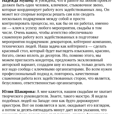
Надежда Мушец:
Я убеждена, что в работе на любом проекте
должен быть один человек, ключевое, стыковочное звено,
которые координирует работу всех задействованных лиц. Он
может все спорные вопросы решать сам или сводить
нескольких подрядчиков между собой и просто
контролировать процессы, но, как бы он ни работал, именно
он — ключ к успеху любого мероприятия, свадьбы в том
числе. Очень важно, чтобы агентство обеспечивало
слаженную работу всех задействованных в подготовке
мероприятия подрядчиков: декораторов, кейтеринг-компанию,
технических людей. Наша задача как кейтеринга — сделать
красивый стол, который будет выглядеть изысканно, красиво,
богато, свежо вплоть до десертов. Но, помимо этого, мы
можем пригласить кондитера, предложить эксклюзивный
авторский вариант, создадим шоу из выноса, только делать это
все надо сообща с ключевыми организаторами. Во всем нужен
профессиональный подход и, повторюсь, качественная
слаженная работа всех задействованных сторон, что является,
безусловно, ответственностью организаторов.
Юлия Шакирова:
А мне кажется, нашим свадьбам не хватает
творческого руководителя. Знаете, такого маэстро. Я видела
подобных людей на Западе: они как будто дирижируют
оркестром. Вот он появляется в зале, окидывает его взглядом,
а потом за десять-пятнадцать минут дает всем указания, что