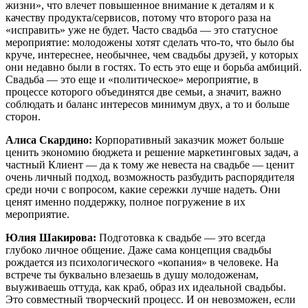
жизни», что влечет повышенное внимание к деталям и к
качеству продукта/сервисов, потому что второго раза на
«исправить» уже не будет. Часто свадьба — это статусное
мероприятие: молодожены хотят сделать что-то, что было бы
круче, интереснее, необычнее, чем свадьбы друзей, у которых
они недавно были в гостях. То есть это еще и борьба амбиций.
Свадьба — это еще и «политическое» мероприятие, в
процессе которого объединятся две семьи, а значит, важно
соблюдать и баланс интересов минимум двух, а то и больше
сторон.
Алиса Скардино:
Корпоративный заказчик может больше
ценить экономию бюджета и решение маркетинговых задач, а
частный Клиент — да к тому же невеста на свадьбе — ценит
очень личный подход, возможность разбудить распорядителя
среди ночи c вопросом, какие сережки лучше надеть. Они
ценят именно поддержку, полное погружение в их
мероприятие.
Юлия Шакирова:
Подготовка к свадьбе — это всегда
глубоко личное общение. Даже сама концепция свадьбы
рождается из психологического «копания» в человеке. На
встрече ты буквально влезаешь в душу молодоженам,
выуживаешь оттуда, как краб, образ их идеальной свадьбы.
Это совместный творческий процесс. И он невозможен, если