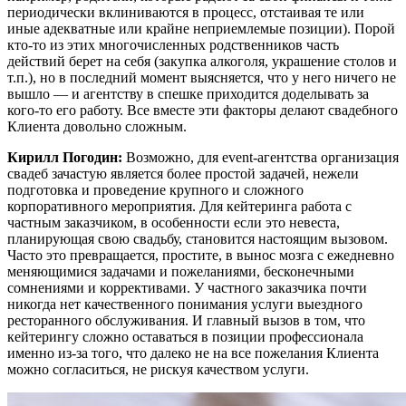
периодически вклиниваются в процесс, отстаивая те или
иные адекватные или крайне неприемлемые позиции). Порой
кто-то из этих многочисленных родственников часть
действий берет на себя (закупка алкоголя, украшение столов и
т.п.), но в последний момент выясняется, что у него ничего не
вышло — и агентству в спешке приходится доделывать за
кого-то его работу. Все вместе эти факторы делают свадебного
Клиента довольно сложным.
Кирилл Погодин:
Возможно, для event-агентства организация
свадеб зачастую является более простой задачей, нежели
подготовка и проведение крупного и сложного
корпоративного мероприятия. Для кейтеринга работа с
частным заказчиком, в особенности если это невеста,
планирующая свою свадьбу, становится настоящим вызовом.
Часто это превращается, простите, в вынос мозга с ежедневно
меняющимися задачами и пожеланиями, бесконечными
сомнениями и коррективами. У частного заказчика почти
никогда нет качественного понимания услуги выездного
ресторанного обслуживания. И главный вызов в том, что
кейтерингу сложно оставаться в позиции профессионала
именно из-за того, что далеко не на все пожелания Клиента
можно согласиться, не рискуя качеством услуги.