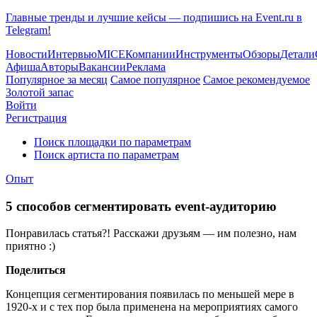
Главные тренды и лучшие кейсы — подпишись на Event.ru в
Telegram!
Новости
Интервью
MICE
Компании
Инструменты
Обзоры
Детали
Афиша
Авторы
Вакансии
Реклама
Популярное за месяц
Самое популярное
Самое рекомендуемое
Золотой запас
Войти
Регистрация
Поиск площадки по параметрам
Поиск артиста по параметрам
Опыт
5 способов сегментировать event-аудиторию
Понравилась статья?! Расскажи друзьям — им полезно, нам
приятно :)
Поделиться
Концепция сегментирования появилась по меньшей мере в
1920-х и с тех пор была применена на мероприятиях самого