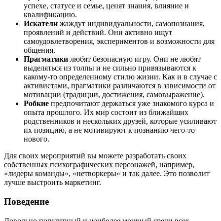
успехе, статусе и семье, ценят знания, влияние и
квалификацию.
Искатели
жаждут индивидуальности, самопознания,
проявлений и действий. Они активно ищут
самоудовлетворения, экспериментов и возможности для
общения.
Прагматики
любят безопасную игру. Они не любят
выделяться из толпы и не сильно привязываются к
какому-то определенному стилю жизни. Как и в случае с
активистами, прагматики различаются в зависимости от
мотивации (традиции, достижения, самовыражение).
Робкие
предпочитают держаться уже знакомого курса и
опыта прошлого. Их мир состоит из ближайших
родственников и нескольких друзей, которые усиливают
их позицию, а не мотивируют к познанию чего-то
нового.
Для своих мероприятий вы можете разработать своих
собственных психографических персонажей, например,
«лидеры команды», «нетворкеры» и так далее. Это позволит
лучше выстроить маркетинг.
Поведение
Довольно популярный и наиболее мощный среди всех —