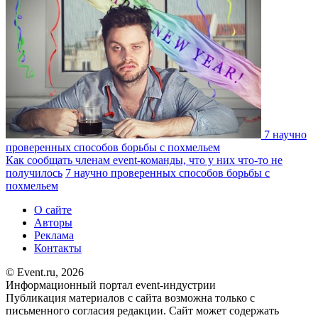
7 научно
проверенных способов борьбы с похмельем
Как сообщать членам event-команды, что у них что-то не
получилось
7 научно проверенных способов борьбы с
похмельем
О сайте
Авторы
Реклама
Контакты
© Event.ru, 2026
Информационный портал event-индустрии
Публикация материалов с сайта возможна только с
письменного согласия редакции. Сайт может содержать