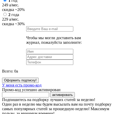
1
год
249
a
/мес.
скидка
~20%
2
года
229
a
/мес.
скидка
~30%
Чтобы мы могли доставить вам
журнал, пожалуйста заполните:
Всего:
0
a
Оформить подписку!
У меня есть промо-код
Промо-код успешно активирован
активировать
Подпишитесь на подборку лучших статей за неделю!
Один раз в неделю мы будем высылать вам на почту подборку
самых популярных статей за прошедшую неделю! Максимум
пользы, за минимум времени!