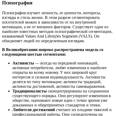
Психография
Психография изучает личность, ее ценности, интересы,
взгляды и стиль жизни. В этом разрезе сегментировать
посетителей можно в зависимости от их внутренней
мотивации, а не от внешних факторов. Существует один из
наиболее известных методов психографической сегментации,
называемый Values And Lifestyles Segments (VALS). Он
объединяет людей по определенным взглядам.
В Великобритании широко распространена модель со
следующими шестью сегментами:
Активисты
— всегда на передовой инноваций,
активные потребители, любят изменения и наиболее
открыты ко всему новому. У них широкий круг
интересов и сильная индивидуальность. Активисты
делятся по типу мотивации: активисты традиций,
активисты достижений, активисты самовыражения.
Традиционалисты
сконцентрированы на сохранении
существующего порядка. Они регулируют изменения в
обществе, оценивают новые идеи с точки зрения уже
доказанных и общепринятых стандартов и этики.
Любители достижений
считают их плодами тяжелой и
профессиональной работы. Они сосредоточены на