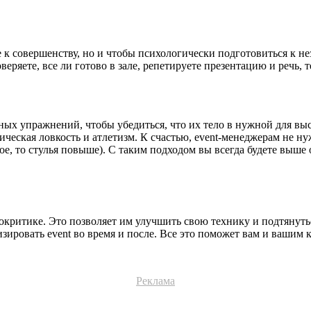
е к совершенству, но и чтобы психологически подготовиться к 
еряете, все ли готово в зале, репетируете презентацию и речь, 
 упражнений, чтобы убедиться, что их тело в нужной для выст
ческая ловкость и атлетизм. К счастью, event-менеджерам не нуж
, то стулья повыше). С таким подходом вы всегда будете выше о
критике. Это позволяет им улучшить свою технику и подтянутьс
ировать event во время и после. Все это поможет вам и вашим 
Реклама