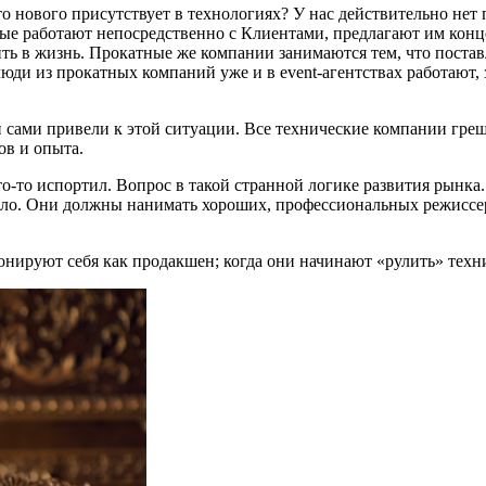
о нового присутствует в технологиях? У нас действительно нет 
рые работают непосредственно с Клиентами, предлагают им конц
ть в жизнь. Прокатные же компании занимаются тем, что постав
то люди из прокатных компаний уже и в event-агентствах работа
 сами привели к этой ситуации. Все технические компании греша
ов и опыта.
что-то испортил. Вопрос в такой странной логике развития рынка
дело. Они должны нанимать хороших, профессиональных режиссер
ионируют себя как продакшен; когда они начинают «рулить» тех