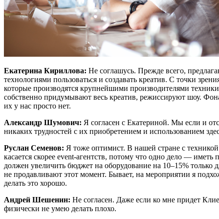
Екатерина Кириллова:
Не соглашусь. Прежде всего, предлаг
технологиями пользоваться и создавать креатив. С точки зрен
которые производятся крупнейшими производителями техники, у
собственно придумывают весь креатив, режиссируют шоу. Фонар
их у нас просто нет.
Александр Шумович:
Я согласен с Екатериной. Мы если и от
никаких трудностей с их приобретением и использованием здес
Руслан Семенов:
Я тоже оптимист. В нашей стране с технико
касается скорее event-агентств, потому что одно дело — иметь
должен увеличить бюджет на оборудование на 10–15% только дл
не продавливают этот момент. Бывает, на мероприятии я подхожу
делать это хорошо.
Андрей Шешенин:
Не согласен. Даже если ко мне придет Клие
физически не умею делать плохо.