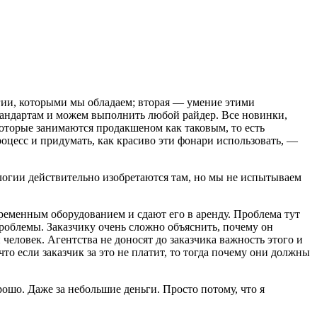
огии, которыми мы обладаем; вторая — умение этими
стандартам и можем выполнить любой райдер. Все новинки,
которые занимаются продакшеном как таковым, то есть
оцесс и придумать, как красиво эти фонари использовать, —
ологии действительно изобретаются там, но мы не испытываем
ременным оборудованием и сдают его в аренду. Проблема тут
 проблемы. Заказчику очень сложно объяснить, почему он
еловек. Агентства не доносят до заказчика важность этого и
то если заказчик за это не платит, то тогда почему они должны
рошо. Даже за небольшие деньги. Просто потому, что я