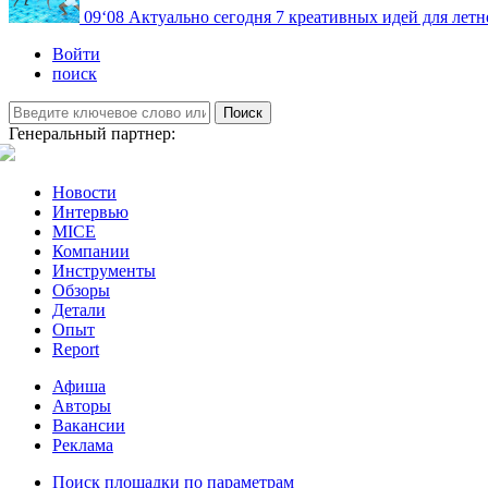
09
‘08
Актуально сегодня
7 креативных идей для летн
Войти
поиск
Поиск
Генеральный партнер:
Новости
Интервью
MICE
Компании
Инструменты
Обзоры
Детали
Опыт
Report
Афиша
Авторы
Вакансии
Реклама
Поиск площадки по параметрам