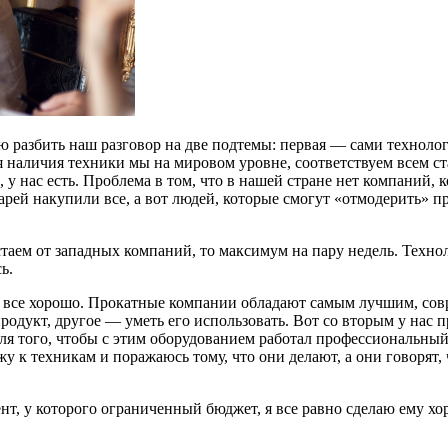
аю разбить наш разговор на две подтемы: первая — сами технол
ия наличия техники мы на мировом уровне, соответствуем всем 
 нас есть. Проблема в том, что в нашей стране нет компаний, 
ей накупили все, а вот людей, которые смогут «отмодерить» пр
стаем от западных компаний, то максимум на пару недель. Техн
ь.
й все хорошо. Прокатные компании обладают самым лучшим, сов
 продукт, другое — уметь его использовать. Вот со вторым у нас
я того, чтобы с этим оборудованием работал профессиональный ч
 к техникам и поражаюсь тому, что они делают, а они говорят, ч
нт, у которого ограниченный бюджет, я все равно сделаю ему хо