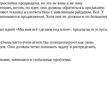
прослойки продакшена, но это не вина и не зона
епцию, потом, по идее, они должны обратиться к продакшен-
ляют технику в соответствии с заявленным райдером. Всё. У
ют, занимаются продакшеном. Хотя они не должны и по большому
т идеей «Мы вам всё сделаем под ключ», предлагая те услуги,
. Очень часто event-агентства позиционируют как свою
ов. Они должны четко понимать задачу и распределять,
никами, начинаются глобальные проблемы.