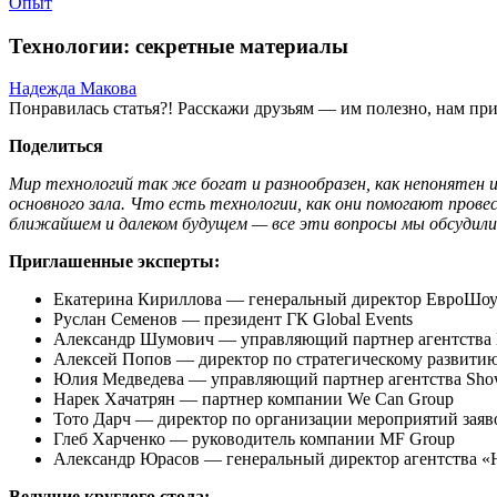
Опыт
Технологии: секретные материалы
Надежда Макова
Понравилась статья?! Расскажи друзьям — им полезно, нам при
Поделиться
Мир технологий так же богат и разнообразен, как непонятен 
основного зала. Что есть технологии, как они помогают прове
ближайшем и далеком будущем — все эти вопросы мы обсудили
Приглашенные эксперты:
Екатерина Кириллова — генеральный директор ЕвроШо
Руслан Семенов — президент ГК Global Events
Александр Шумович — управляющий партнер агентства 
Алексей Попов — директор по стратегическому развитию 
Юлия Медведева — управляющий партнер агентства Sho
Нарек Хачатрян — партнер компании We Can Group
Тото Дарч — директор по организации мероприятий заяв
Глеб Харченко — руководитель компании MF Group
Александр Юрасов — генеральный директор агентства 
Ведущие круглого стола: