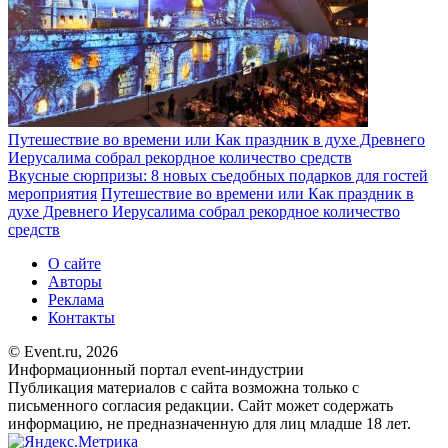
Путешествие во времени или Как праздник в духе Древнего
Иерусалима собрал рекордное количество средств
Вкусные сюрпризы: 8 новых съедобных подарков для гостей
мероприятия
Путешествие во времени или Как праздник в
духе Древнего Иерусалима собрал рекордное количество
средств
О сайте
Авторы
Реклама
Контакты
© Event.ru, 2026
Информационный портал event-индустрии
Публикация материалов с сайта возможна только с
письменного согласия редакции. Сайт может содержать
информацию, не предназначенную для лиц младше 18 лет.