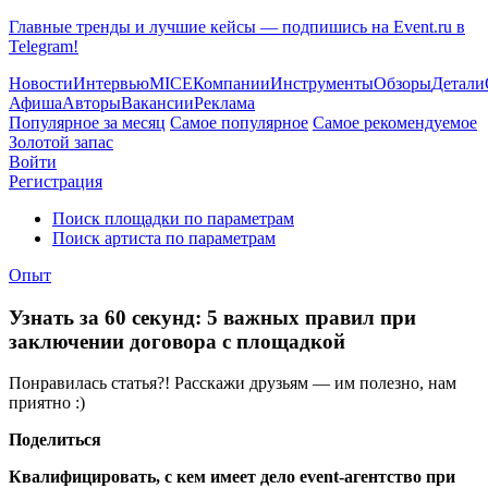
Главные тренды и лучшие кейсы — подпишись на Event.ru в
Telegram!
Новости
Интервью
MICE
Компании
Инструменты
Обзоры
Детали
Афиша
Авторы
Вакансии
Реклама
Популярное за месяц
Самое популярное
Самое рекомендуемое
Золотой запас
Войти
Регистрация
Поиск площадки по параметрам
Поиск артиста по параметрам
Опыт
Узнать за 60 секунд: 5 важных правил при
заключении договора с площадкой
Понравилась статья?! Расскажи друзьям — им полезно, нам
приятно :)
Поделиться
Квалифицировать, с кем имеет дело
event
-агентство при