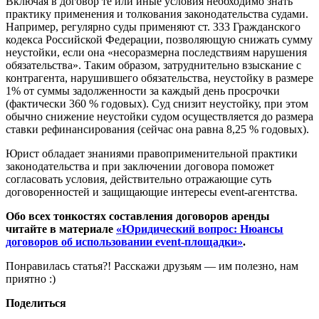
Включая в договор те или иные условия необходимо знать
практику применения и толкования законодательства судами.
Например, регулярно суды применяют ст. 333 Гражданского
кодекса Российской Федерации, позволяющую снижать сумму
неустойки, если она «несоразмерна последствиям нарушения
обязательства». Таким образом, затруднительно взыскание с
контрагента, нарушившего обязательства, неустойку в размере
1% от суммы задолженности за каждый день просрочки
(фактически 360 % годовых). Суд снизит неустойку, при этом
обычно снижение неустойки судом осуществляется до размера
ставки рефинансирования (сейчас она равна 8,25 % годовых).
Юрист обладает знаниями правоприменительной практики
законодательства и при заключении договора поможет
согласовать условия, действительно отражающие суть
договоренностей и защищающие интересы event-агентства.
Обо всех тонкостях составления договоров аренды
читайте в материале
«Юридический вопрос: Нюансы
договоров об использовании event-площадки»
.
Понравилась статья?! Расскажи друзьям — им полезно, нам
приятно :)
Поделиться