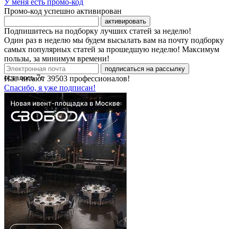
У меня есть промо-код
Промо-код успешно активирован
активировать
Подпишитесь на подборку лучших статей за неделю!
Один раз в неделю мы будем высылать вам на почту подборку
самых популярных статей за прошедшую неделю! Максимум
пользы, за минимум времени!
подписаться на рассылку
осталось
7
с
Нас читают
39503
профессионалов!
Спасибо, я уже подписан!