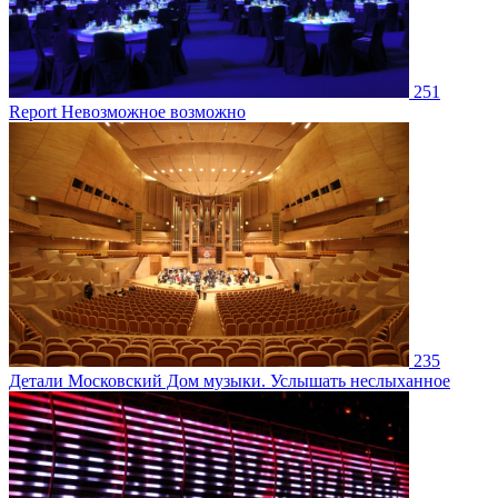
251
Report
Невозможное возможно
235
Детали
Московский Дом музыки. Услышать неслыханное