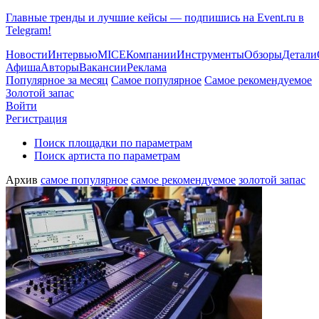
Главные тренды и лучшие кейсы — подпишись на Event.ru в
Telegram!
Новости
Интервью
MICE
Компании
Инструменты
Обзоры
Детали
Афиша
Авторы
Вакансии
Реклама
Популярное за месяц
Самое популярное
Самое рекомендуемое
Золотой запас
Войти
Регистрация
Поиск площадки по параметрам
Поиск артиста по параметрам
Архив
самое популярное
самое рекомендуемое
золотой запас