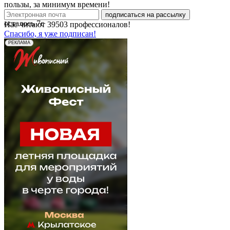
пользы, за минимум времени!
подписаться на рассылку
осталось
7
с
Нас читают
39503
профессионалов!
Спасибо, я уже подписан!