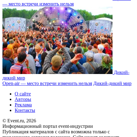
— место встречи изменить нельзя
Дикий-
дикий мир
Open-air — место встречи изменить нельзя
Дикий-дикий мир
О сайте
Авторы
Реклама
Контакты
© Event.ru, 2026
Информационный портал event-индустрии
Публикация материалов с сайта возможна только с