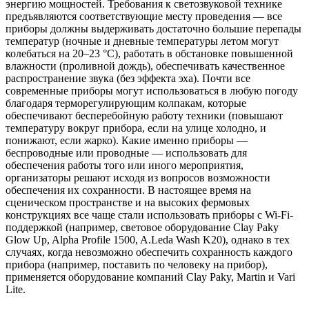
энергию мощностей. Требования к светозвуковой технике
предъявляются соответствующие месту проведения — все
приборы должны выдерживать достаточно большие перепады
температур (ночные и дневные температуры летом могут
колебаться на 20–23 °С), работать в обстановке повышенной
влажности (проливной дождь), обеспечивать качественное
распространение звука (без эффекта эха). Почти все
современные приборы могут использоваться в любую погоду
благодаря терморегулирующим колпакам, которые
обеспечивают бесперебойную работу техники (повышают
температуру вокруг прибора, если на улице холодно, и
понижают, если жарко). Какие именно приборы —
беспроводные или проводные — использовать для
обеспечения работы того или иного мероприятия,
организаторы решают исходя из вопросов возможности
обеспечения их сохранности. В настоящее время на
сценическом пространстве и на высоких фермовых
конструкциях все чаще стали использовать приборы с Wi-Fi-
поддержкой (например, световое оборудование Clay Paky
Glow Up, Alpha Profile 1500, A.Leda Wash K20), однако в тех
случаях, когда невозможно обеспечить сохранность каждого
прибора (например, поставить по человеку на прибор),
применяется оборудование компаний Clay Paky, Martin и Vari
Lite.