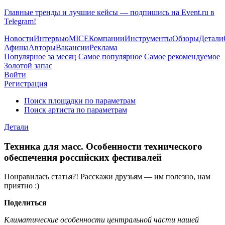
Главные тренды и лучшие кейсы — подпишись на Event.ru в
Telegram!
Новости
Интервью
MICE
Компании
Инструменты
Обзоры
Детали
Афиша
Авторы
Вакансии
Реклама
Популярное за месяц
Самое популярное
Самое рекомендуемое
Золотой запас
Войти
Регистрация
Поиск площадки по параметрам
Поиск артиста по параметрам
Детали
Техника для масс. Особенности технического
обеспечения российских фестивалей
Понравилась статья?! Расскажи друзьям — им полезно, нам
приятно :)
Поделиться
Климатические особенности центральной части нашей