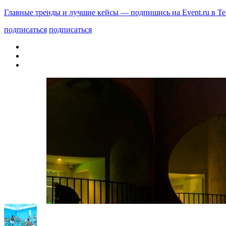
Главные тренды и лучшие кейсы — подпишись на Event.ru в Te
подписаться
подписаться