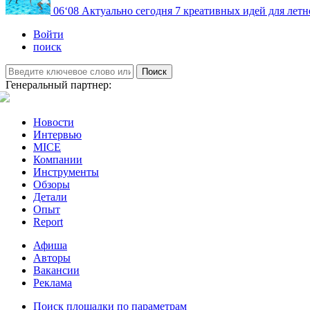
06
‘08
Актуально сегодня
7 креативных идей для летн
Войти
поиск
Поиск
Генеральный партнер:
Новости
Интервью
MICE
Компании
Инструменты
Обзоры
Детали
Опыт
Report
Афиша
Авторы
Вакансии
Реклама
Поиск площадки по параметрам