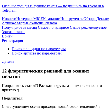
Главные тренды и лучшие кейсы — подпишись на Event.ru в
Telegram!
Новости
Интервью
MICE
Компании
Инструменты
Обзоры
Детали
Афиша
Авторы
Вакансии
Реклама
Популярное за месяц
Самое популярное
Самое рекомендуемое
Золотой запас
Войти
Регистрация
Поиск площадки по параметрам
Поиск артиста по параметрам
Детали
12 флористических решений для осенних
событий
Понравилась статья?! Расскажи друзьям — им полезно, нам
приятно :)
Поделиться
С наступлением осени приходит новый сезон тенденций в