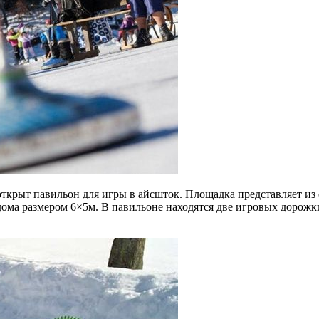
ткрыт павильон для игры в айсшток. Площадка представляет из с
ма размером 6×5м. В павильоне находятся две игровых дорожки 