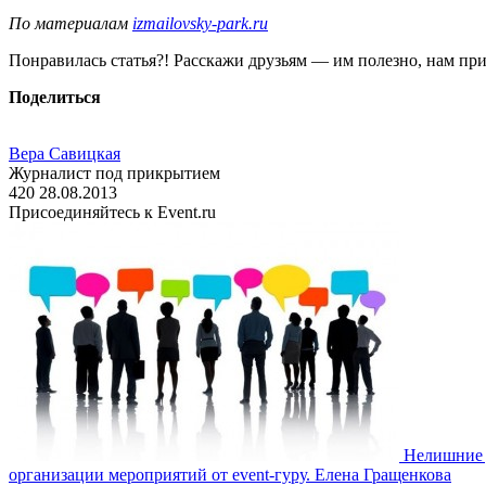
По материалам
izmailovsky-park.ru
Понравилась статья?! Расскажи друзьям — им полезно, нам при
Поделиться
Вера Савицкая
Журналист под прикрытием
420
28.08.2013
Присоединяйтесь к Event.ru
Нелишние 
организации мероприятий от event-гуру. Елена Гращенкова