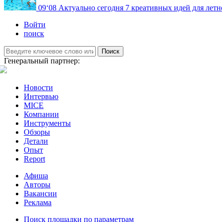
09
‘08
Актуально сегодня
7 креативных идей для летн
Войти
поиск
Поиск
Генеральный партнер:
Новости
Интервью
MICE
Компании
Инструменты
Обзоры
Детали
Опыт
Report
Афиша
Авторы
Вакансии
Реклама
Поиск площадки по параметрам