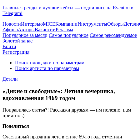
Главные тренды и лучшие кейсы — подпишись на Event.ru в
Telegram!
Новости
Интервью
MICE
Компании
Инструменты
Обзоры
Детали
Афиша
Авторы
Вакансии
Реклама
Популярное за месяц
Самое популярное
Самое рекомендуемое
Золотой запас
Войти
Регистрация
Поиск площадки по параметрам
Поиск артиста по параметрам
Детали
«Дикие и свободные»: Летняя вечеринка,
вдохновленная 1969 годом
Понравилась статья?! Расскажи друзьям — им полезно, нам
приятно :)
Поделиться
Счастливый праздник лета в стиле 69-го года отметили