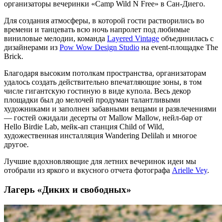
организаторы вечеринки «Camp Wild N Free» в Сан-Диего.
Для создания атмосферы, в которой гости растворились во
времени и танцевать всю ночь напролет под любимые
виниловые мелодии, команда
Layered Vintage
объединилась с
дизайнерами из
Pow Wow Design Studio
на event-площадке The
Brick.
Благодаря высоким потолкам пространства, организаторам
удалось создать действительно впечатляющие зоны, в том
числе гигантскую гостиную в виде купола. Весь декор
площадки был до мелочей продуман талантливыми
художниками и заполнен забавными вещами и развлечениями
— гостей ожидали десерты от Mallow Mallow, нейл-бар от
Hello Birdie Lab, мейк-ап станция Child of Wild,
художественная инсталляция Wandering Delilah и многое
другое.
Лучшие вдохновляющие для летних вечеринок идеи мы
отобрали из яркого и вкусного отчета фотографа
Arielle Vey
.
Лагерь «Диких и свободных»