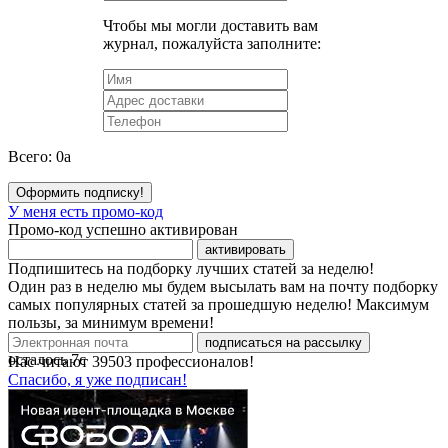
Чтобы мы могли доставить вам
журнал, пожалуйста заполните:
Всего:
0
a
Оформить подписку!
У меня есть промо-код
Промо-код успешно активирован
активировать
Подпишитесь на подборку лучших статей за неделю!
Один раз в неделю мы будем высылать вам на почту подборку
самых популярных статей за прошедшую неделю! Максимум
пользы, за минимум времени!
подписаться на рассылку
осталось
7
с
Нас читают
39503
профессионалов!
Спасибо, я уже подписан!