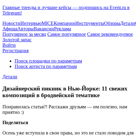
Главные тренды и лучшие кейсы — подпишись на Event.ru в
Telegram!
Новости
Интервью
MICE
Компании
Инструменты
Обзоры
Детали
Афиша
Авторы
Вакансии
Реклама
Популярное за месяц
Самое популярное
Самое рекомендуемое
Золотой запас
Войти
Регистрация
Поиск площадки по параметрам
Поиск артиста по параметрам
Детали
Дизайнерский пикник в Нью-Йорке: 11 свежих
композиций в бродвейской тематике
Понравилась статья?! Расскажи друзьям — им полезно, нам
приятно :)
Поделиться
Осень уже вступила в свои права, но это не стало поводом для