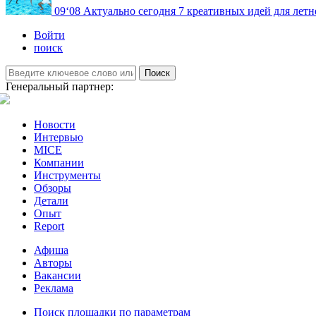
09
‘08
Актуально сегодня
7 креативных идей для летн
Войти
поиск
Поиск
Генеральный партнер:
Новости
Интервью
MICE
Компании
Инструменты
Обзоры
Детали
Опыт
Report
Афиша
Авторы
Вакансии
Реклама
Поиск площадки по параметрам