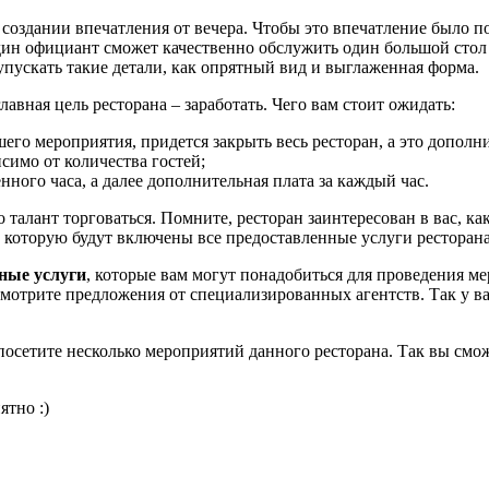
оздании впечатления от вечера. Чтобы это впечатление было п
дин официант сможет качественно обслужить один большой стол 
упускать такие детали, как опрятный вид и выглаженная форма.
главная цель ресторана – заработать. Чего вам стоит ожидать:
его мероприятия, придется закрыть весь ресторан, а это дополни
симо от количества гостей;
нного часа, а далее дополнительная плата за каждый час.
 талант торговаться. Помните, ресторан заинтересован в вас, ка
 которую будут включены все предоставленные услуги ресторана
ные услуги
, которые вам могут понадобиться для проведения м
ассмотрите предложения от специализированных агентств. Так у в
посетите несколько мероприятий данного ресторана. Так вы смож
ятно :)