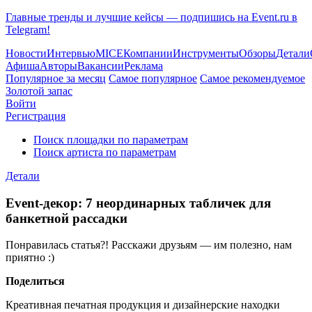
Главные тренды и лучшие кейсы — подпишись на Event.ru в
Telegram!
Новости
Интервью
MICE
Компании
Инструменты
Обзоры
Детали
Афиша
Авторы
Вакансии
Реклама
Популярное за месяц
Самое популярное
Самое рекомендуемое
Золотой запас
Войти
Регистрация
Поиск площадки по параметрам
Поиск артиста по параметрам
Детали
Event-декор: 7 неординарных табличек для
банкетной рассадки
Понравилась статья?! Расскажи друзьям — им полезно, нам
приятно :)
Поделиться
Креативная печатная продукция и дизайнерские находки