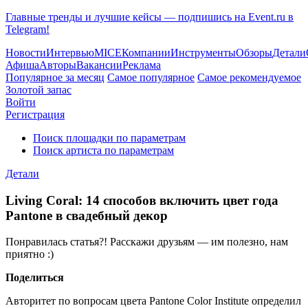
Главные тренды и лучшие кейсы — подпишись на Event.ru в
Telegram!
Новости
Интервью
MICE
Компании
Инструменты
Обзоры
Детали
Афиша
Авторы
Вакансии
Реклама
Популярное за месяц
Самое популярное
Самое рекомендуемое
Золотой запас
Войти
Регистрация
Поиск площадки по параметрам
Поиск артиста по параметрам
Детали
Living Coral: 14 способов включить цвет года
Pantone в свадебный декор
Понравилась статья?! Расскажи друзьям — им полезно, нам
приятно :)
Поделиться
Авторитет по вопросам цвета Pantone Color Institute определил