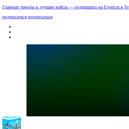
Главные тренды и лучшие кейсы — подпишись на Event.ru в Te
подписаться
подписаться