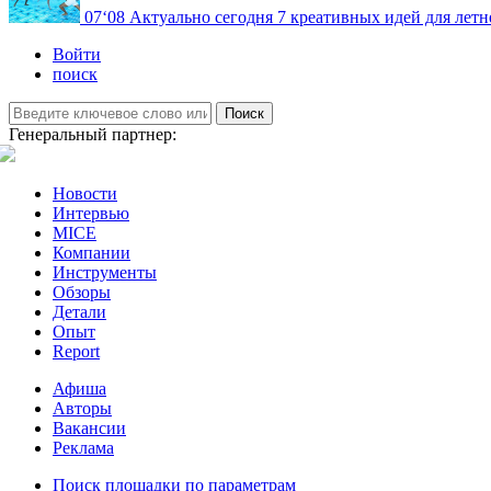
07
‘08
Актуально сегодня
7 креативных идей для летн
Войти
поиск
Поиск
Генеральный партнер:
Новости
Интервью
MICE
Компании
Инструменты
Обзоры
Детали
Опыт
Report
Афиша
Авторы
Вакансии
Реклама
Поиск площадки по параметрам