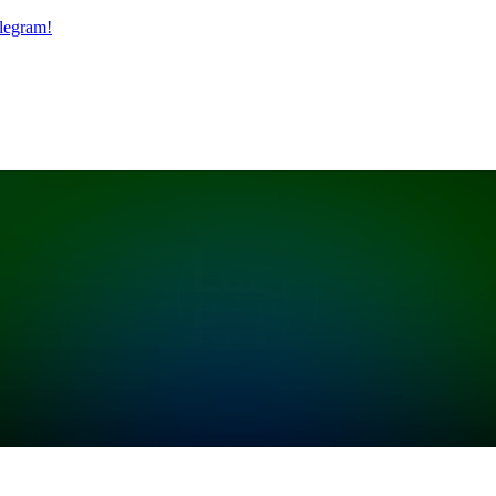
legram!