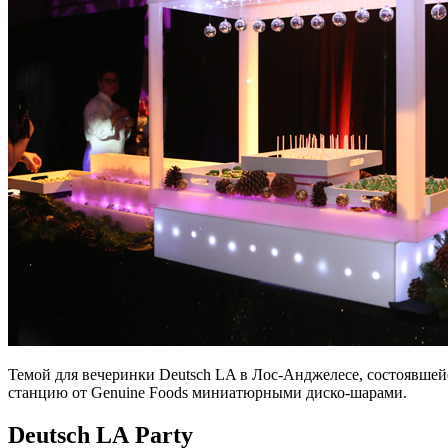
Темой для вечеринки Deutsch LA в Лос-Анджелесе, состоявшейс
станцию от Genuine Foods миниатюрными диско-шарами.
Deutsch LA Party