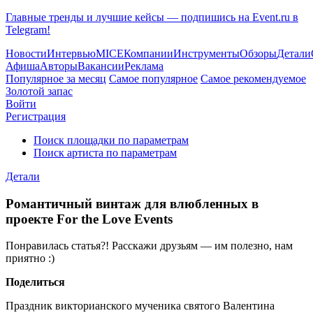
Главные тренды и лучшие кейсы — подпишись на Event.ru в
Telegram!
Новости
Интервью
MICE
Компании
Инструменты
Обзоры
Детали
Афиша
Авторы
Вакансии
Реклама
Популярное за месяц
Самое популярное
Самое рекомендуемое
Золотой запас
Войти
Регистрация
Поиск площадки по параметрам
Поиск артиста по параметрам
Детали
Романтичный винтаж для влюбленных в
проекте For the Love Events
Понравилась статья?! Расскажи друзьям — им полезно, нам
приятно :)
Поделиться
Праздник викторианского мученика святого Валентина