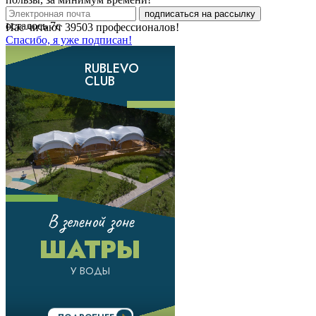
подписаться на рассылку
осталось
7
с
Нас читают
39503
профессионалов!
Спасибо, я уже подписан!