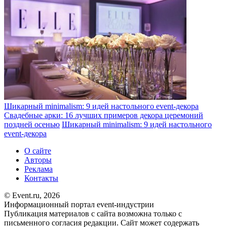
Шикарный minimalism: 9 идей настольного event-декора
Свадебные арки: 16 лучших примеров декора церемоний
поздней осенью
Шикарный minimalism: 9 идей настольного
event-декора
О сайте
Авторы
Реклама
Контакты
© Event.ru, 2026
Информационный портал event-индустрии
Публикация материалов с сайта возможна только с
письменного согласия редакции. Сайт может содержать