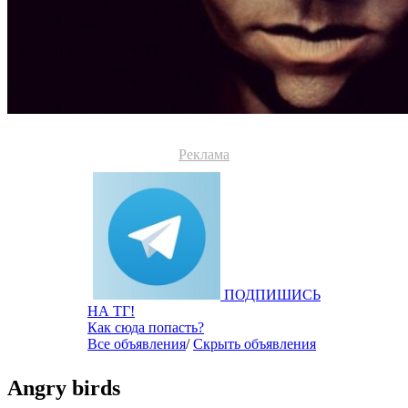
Реклама
ПОДПИШИСЬ
НА ТГ!
Как сюда попасть?
Все объявления
/
Скрыть объявления
Angry birds