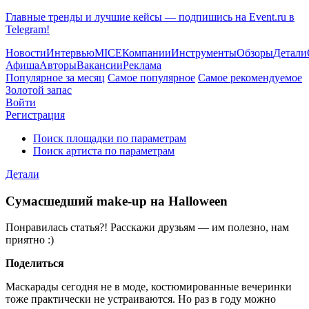
Главные тренды и лучшие кейсы — подпишись на Event.ru в
Telegram!
Новости
Интервью
MICE
Компании
Инструменты
Обзоры
Детали
Афиша
Авторы
Вакансии
Реклама
Популярное за месяц
Самое популярное
Самое рекомендуемое
Золотой запас
Войти
Регистрация
Поиск площадки по параметрам
Поиск артиста по параметрам
Детали
Сумасшедший make-up на Halloween
Понравилась статья?! Расскажи друзьям — им полезно, нам
приятно :)
Поделиться
Маскарады сегодня не в моде, костюмированные вечеринки
тоже практически не устраиваются. Но раз в году можно