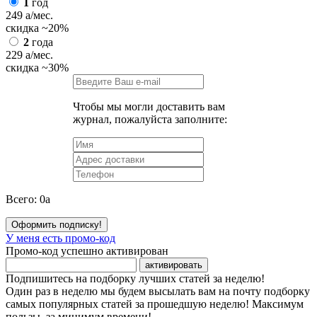
1
год
249
a
/мес.
скидка
~20%
2
года
229
a
/мес.
скидка
~30%
Чтобы мы могли доставить вам
журнал, пожалуйста заполните:
Всего:
0
a
Оформить подписку!
У меня есть промо-код
Промо-код успешно активирован
активировать
Подпишитесь на подборку лучших статей за неделю!
Один раз в неделю мы будем высылать вам на почту подборку
самых популярных статей за прошедшую неделю! Максимум
пользы, за минимум времени!